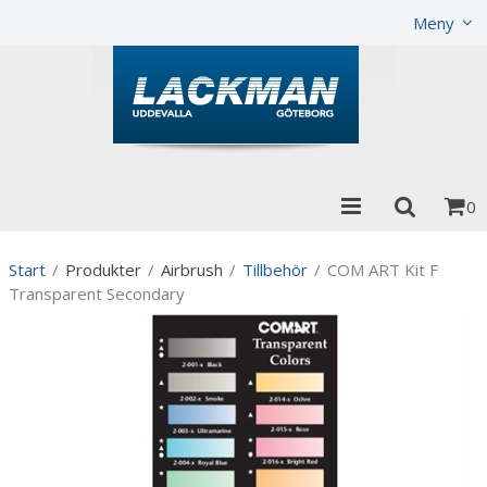
Visa varukorgen
Till kassan
Meny
0
Start
/
Produkter
/
Airbrush
/
Tillbehör
/
COM ART Kit F
Transparent Secondary