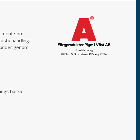
rtiment som
yddsbehandling.
a kunder genom
ings backa