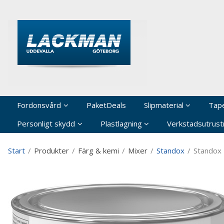
P
Fordonsvård
PaketDeals
Slipmaterial
Tap
Personligt skydd
Plastlagning
Verkstadsutrustn
Start
/
Produkter
/
Färg & kemi
/
Mixer
/
Standox
/
Standox 