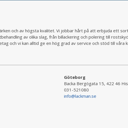
rken och av högsta kvalitet. Vi jobbar hårt på att erbjuda ett so
behandling av olika slag, från billackering och polering till rostsk
ag och vi kan alltid ge en hög grad av service och stöd till vår
Göteborg
Backa Bergögata 15, 422 46 His
031-521080
info@lackman.se