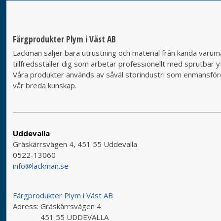
Färgprodukter Plym i Väst AB
Lackman säljer bara utrustning och material från kända varumä
tillfredsställer dig som arbetar professionellt med sprutbar yt
Våra produkter används av såväl storindustri som enmansföret
vår breda kunskap.
Uddevalla
Gräskärrsvägen 4, 451 55 Uddevalla
0522-13060
info@lackman.se
Färgprodukter Plym i Väst AB
Adress:
Gräskärrsvägen 4
451 55 UDDEVALLA