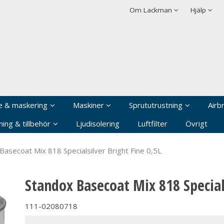
rodukten har lagts i din varukorg
Villkor
Integritetspolicy
Om Lackman
Hjälp
Logga in
Användarnamn
*
Lösenord
*
Kom ihåg mig
e & maskering
Maskiner
Sprututrustning
Airb
Glömt ditt lösenord?
ing & tillbehör
Ljudisolering
Luftfilter
Övrigt
Skapa nytt konto
Basecoat Mix 818 Specialsilver Bright Fine 0,5L
Standox Basecoat Mix 818 Specials
111-02080718