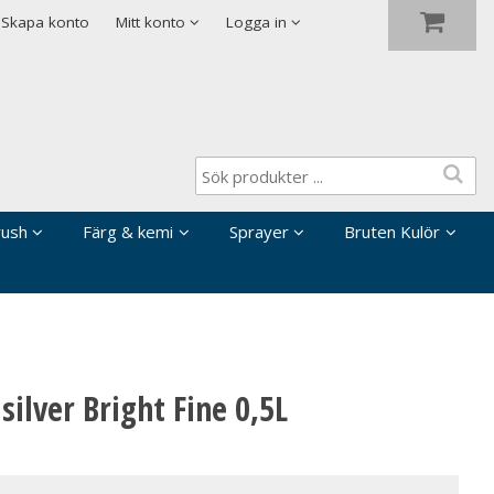
Visa varukorgen
Till kassan
Skapa konto
Mitt konto
Logga in
rush
Färg & kemi
Sprayer
Bruten Kulör
ilver Bright Fine 0,5L