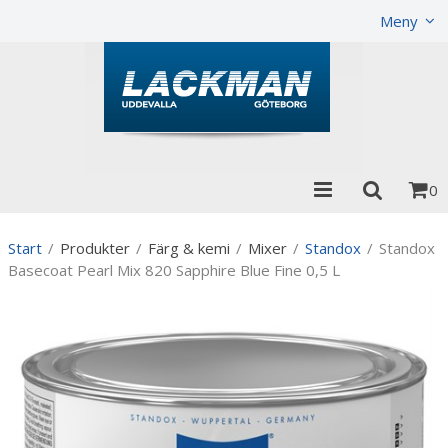
Visa varukorgen
Till kassan
Meny
0
Start
/
Produkter
/
Färg & kemi
/
Mixer
/
Standox
/
Standox
Basecoat Pearl Mix 820 Sapphire Blue Fine 0,5 L