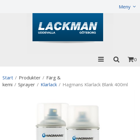
Visa varukorgen
Till kassan
Meny
0
Start
/
Produkter
/
Färg &
kemi
/
Sprayer
/
Klarlack
/
Hagmans Klarlack Blank 400ml