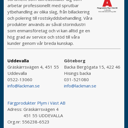
arbetar professionellt med sprutbar
ytbehandling av olika slag, från billackering
och polering till rostskyddsbehandling. Våra
produkter används av såväl storindustri
som enmansföretag och vi kan alltid ge en
hög grad av service och stöd till våra
kunder genom vår breda kunskap.
Uddevalla
Göteborg
Gräskärrsvägen 4, 451 55
Backa Bergögata 15, 422 46
Uddevalla
Hisings backa
0522-13060
031-521080
info@lackman.se
info@lackman.se
Färgprodukter Plym i Väst AB
Adress:
Gräskärrsvägen 4
451 55 UDDEVALLA
Org.nr:
556238-6523