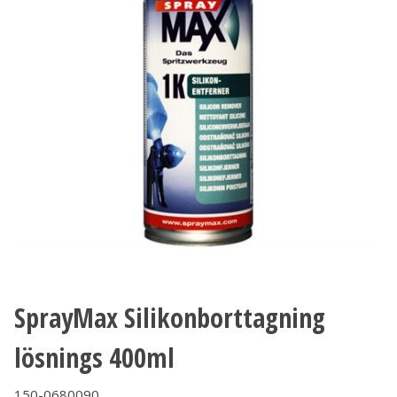
SprayMax Silikonborttagning
lösnings 400ml
150-0680090