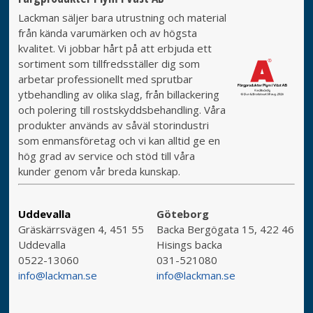
Lackman säljer bara utrustning och material
från kända varumärken och av högsta
kvalitet. Vi jobbar hårt på att erbjuda ett
sortiment som tillfredsställer dig som
arbetar professionellt med sprutbar
ytbehandling av olika slag, från billackering
och polering till rostskyddsbehandling. Våra
produkter används av såväl storindustri
som enmansföretag och vi kan alltid ge en
hög grad av service och stöd till våra
kunder genom vår breda kunskap.
Uddevalla
Göteborg
Gräskärrsvägen 4, 451 55
Backa Bergögata 15, 422 46
Uddevalla
Hisings backa
0522-13060
031-521080
info@lackman.se
info@lackman.se