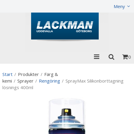
Visa varukorgen
Till kassan
Meny
0
Start
/
Produkter
/
Färg &
kemi
/
Sprayer
/
Rengöring
/
SprayMax Silikonborttagning
lösnings 400ml