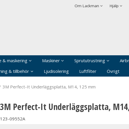
rodukten har lagts i din varukorg
Villkor
Integritetspolicy
Om Lackman
Hjälp
Logga in
Användarnamn
*
Lösenord
*
Kom ihåg mig
e & maskering
Maskiner
Sprututrustning
Airb
Glömt ditt lösenord?
ing & tillbehör
Ljudisolering
Luftfilter
Övrigt
Skapa nytt konto
/
3M Perfect-It Underläggsplatta, M14, 125 mm
3M Perfect-It Underläggsplatta, M1
123-09552A