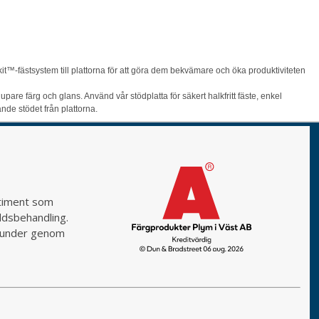
it™-fästsystem till plattorna för att göra dem bekvämare och öka produktiviteten
are färg och glans. Använd vår stödplatta för säkert halkfritt fäste, enkel
ande stödet från plattorna.
rtiment som
yddsbehandling.
a kunder genom