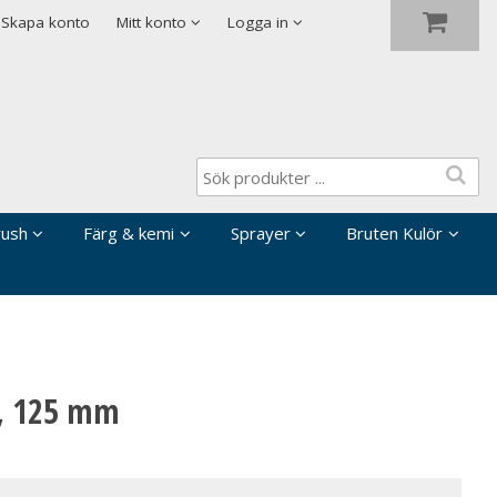
Visa varukorgen
Till kassan
Skapa konto
Mitt konto
Logga in
rush
Färg & kemi
Sprayer
Bruten Kulör
4, 125 mm