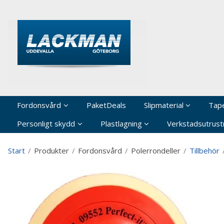
P
Fordonsvård
PaketDeals
Slipmaterial
Tap
Personligt skydd
Plastlagning
Verkstadsutrustn
Start
/
Produkter
/
Fordonsvård
/
Polerrondeller
/
Tillbehör