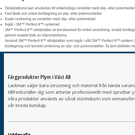
Stödplattorna kan användas till enkelsidiga rondeller med slip- eller polermedel
Fast fäste och enkel borttagning av slip- eller polerrondeller
Exakt centrering av rondeller med slip- eller polermedel
Ingår i 3M™ Perfect-It™-systemet
3M™ Perfect-It™-stödplattan är konstruerad för enkel anslutning, snabb borttagn
genom snabbt byte av sliprondellerna.
Använd 3M™ Perfect-It™-stödplattan som ingår i vårt 3M™ Perfect-It™-system. Den g
borttagning och korrekt centrering av slip- och polerrondeller. Ta bort defekter m
Färgprodukter Plym i Väst AB
Lackman säljer bara utrustning och material från kända varumä
tillfredsställer dig som arbetar professionellt med sprutbar yt
Våra produkter används av såväl storindustri som enmansföret
vår breda kunskap.
Uddevalla