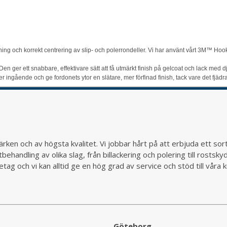
ing och korrekt centrering av slip- och polerrondeller. Vi har använt vårt 3M™ Hook
er ett snabbare, effektivare sätt att få utmärkt finish på gelcoat och lack med djup
er ingående och ge fordonets ytor en slätare, mer förfinad finish, tack vare det fjädr
rken och av högsta kvalitet. Vi jobbar hårt på att erbjuda ett so
behandling av olika slag, från billackering och polering till rostsk
ag och vi kan alltid ge en hög grad av service och stöd till vår
Göteborg