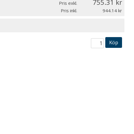
755.31
Pris exkl.
Pris inkl.
944.14
Köp