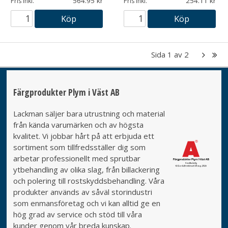
564.95
254.11
Pris inkl.
Pris inkl.
Köp
Köp
Sida
1
av
2
Färgprodukter Plym i Väst AB
Lackman säljer bara utrustning och material
från kända varumärken och av högsta
kvalitet. Vi jobbar hårt på att erbjuda ett
sortiment som tillfredsställer dig som
arbetar professionellt med sprutbar
ytbehandling av olika slag, från billackering
och polering till rostskyddsbehandling. Våra
produkter används av såväl storindustri
som enmansföretag och vi kan alltid ge en
hög grad av service och stöd till våra
kunder genom vår breda kunskap.