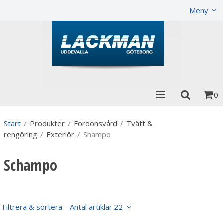
Visa varukorgen
Till kassan
Meny
0
Start
/
Produkter
/
Fordonsvård
/
Tvätt &
rengöring
/
Exteriör
/
Shampo
Schampo
Filtrera & sortera
Antal artiklar 22