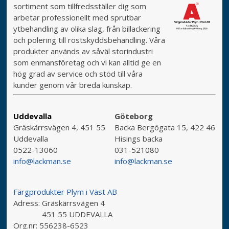
sortiment som tillfredsställer dig som
arbetar professionellt med sprutbar
ytbehandling av olika slag, från billackering
och polering till rostskyddsbehandling. Våra
produkter används av såväl storindustri
som enmansföretag och vi kan alltid ge en
hög grad av service och stöd till våra
kunder genom vår breda kunskap.
Uddevalla
Göteborg
Gräskärrsvägen 4, 451 55
Backa Bergögata 15, 422 46
Uddevalla
Hisings backa
0522-13060
031-521080
info@lackman.se
info@lackman.se
Färgprodukter Plym i Väst AB
Adress:
Gräskärrsvägen 4
451 55 UDDEVALLA
Org.nr:
556238-6523