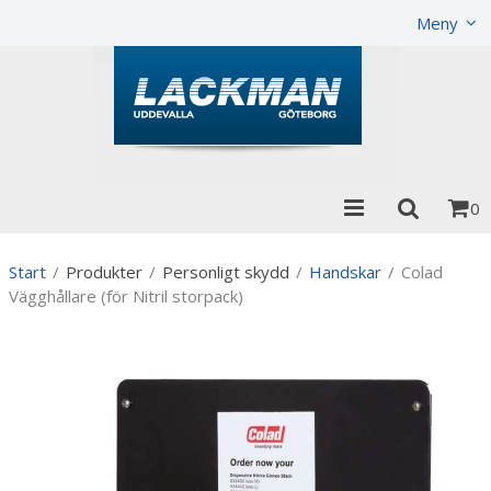
Visa varukorgen
Till kassan
Meny
0
Start
/
Produkter
/
Personligt skydd
/
Handskar
/
Colad
Vägghållare (för Nitril storpack)