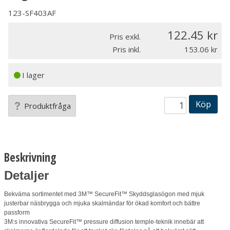
123-SF403AF
122.45
Pris exkl.
Pris inkl.
153.06
I lager
Köp
Produktfråga
Beskrivning
Detaljer
Bekväma sortimentet med 3M™ SecureFit™ Skyddsglasögon med mjuk
justerbar näsbrygga och mjuka skalmändar för ökad komfort och bättre
passform
3M:s innovativa SecureFit™ pressure diffusion temple-teknik innebär att