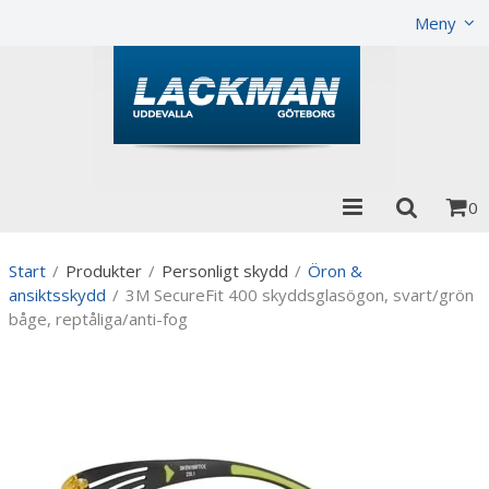
Visa varukorgen
Till kassan
Meny
0
Start
/
Produkter
/
Personligt skydd
/
Öron &
ansiktsskydd
/
3M SecureFit 400 skyddsglasögon, svart/grön
båge, reptåliga/anti-fog