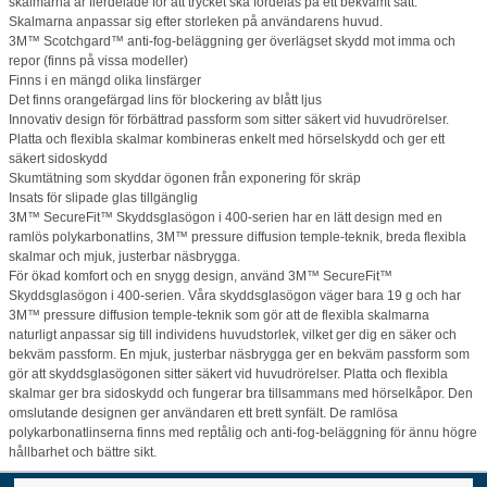
skalmarna är flerdelade för att trycket ska fördelas på ett bekvämt sätt.
Skalmarna anpassar sig efter storleken på användarens huvud.
3M™ Scotchgard™ anti-fog-beläggning ger överlägset skydd mot imma och
repor (finns på vissa modeller)
Finns i en mängd olika linsfärger
Det finns orangefärgad lins för blockering av blått ljus
Innovativ design för förbättrad passform som sitter säkert vid huvudrörelser.
Platta och flexibla skalmar kombineras enkelt med hörselskydd och ger ett
säkert sidoskydd
Skumtätning som skyddar ögonen från exponering för skräp
Insats för slipade glas tillgänglig
3M™ SecureFit™ Skyddsglasögon i 400-serien har en lätt design med en
ramlös polykarbonatlins, 3M™ pressure diffusion temple-teknik, breda flexibla
skalmar och mjuk, justerbar näsbrygga.
För ökad komfort och en snygg design, använd 3M™ SecureFit™
Skyddsglasögon i 400-serien. Våra skyddsglasögon väger bara 19 g och har
3M™ pressure diffusion temple-teknik som gör att de flexibla skalmarna
naturligt anpassar sig till individens huvudstorlek, vilket ger dig en säker och
bekväm passform. En mjuk, justerbar näsbrygga ger en bekväm passform som
gör att skyddsglasögonen sitter säkert vid huvudrörelser. Platta och flexibla
skalmar ger bra sidoskydd och fungerar bra tillsammans med hörselkåpor. Den
omslutande designen ger användaren ett brett synfält. De ramlösa
polykarbonatlinserna finns med reptålig och anti-fog-beläggning för ännu högre
hållbarhet och bättre sikt.