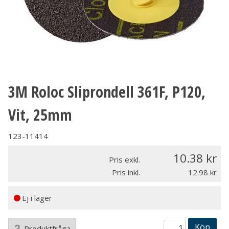
3M Roloc Sliprondell 361F, P120,
Vit, 25mm
123-11414
10.38
Pris exkl.
Pris inkl.
12.98
Ej i lager
Köp
Produktfråga