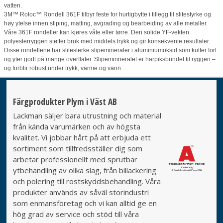
vatten.
3M™ Roloc™ Rondell 361F tilbyr feste for hurtigbytte i tillegg til slitestyrke og
høy ytelse innen sliping, matting, avgrading og bearbeiding av alle metaller.
Våre 361F rondeller kan kjøres våte eller tørre. Den solide YF-vekten
polyesterryggen støtter bruk med middels trykk og gir konsekvente resultater.
Disse rondellene har slitesterke slipemineraler i aluminiumoksid som kutter fort
og yter godt på mange overflater. Slipeminneralet er harpiksbundet til ryggen –
og forblir robust under trykk, varme og vann.
Färgprodukter Plym i Väst AB
Lackman säljer bara utrustning och material
från kända varumärken och av högsta
kvalitet. Vi jobbar hårt på att erbjuda ett
sortiment som tillfredsställer dig som
arbetar professionellt med sprutbar
ytbehandling av olika slag, från billackering
och polering till rostskyddsbehandling. Våra
produkter används av såväl storindustri
som enmansföretag och vi kan alltid ge en
hög grad av service och stöd till våra