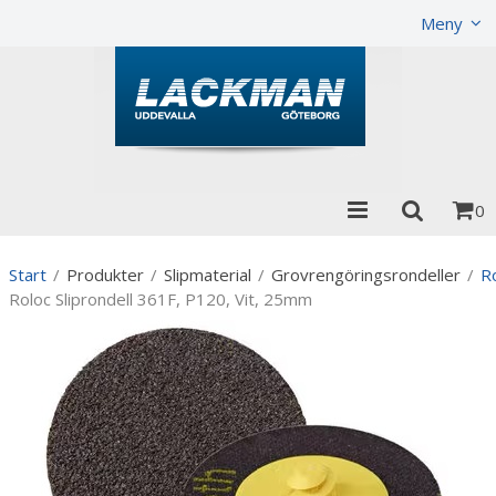
Produkten har lagts i din varukorg
Visa varukorgen
Meny
0
Start
/
Produkter
/
Slipmaterial
/
Grovrengöringsrondeller
/
R
Roloc Sliprondell 361F, P120, Vit, 25mm