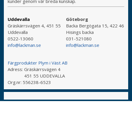
kunder genom vår breda kunskap.
Uddevalla
Göteborg
Gräskärrsvägen 4, 451 55
Backa Bergögata 15, 422 46
Uddevalla
Hisings backa
0522-13060
031-521080
info@lackman.se
info@lackman.se
Färgprodukter Plym i Väst AB
Adress:
Gräskärrsvägen 4
451 55 UDDEVALLA
Org.nr:
556238-6523