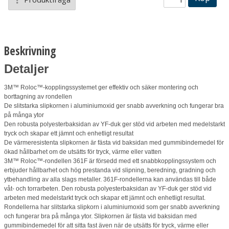
Beskrivning
Detaljer
3M™ Roloc™-kopplingssystemet ger effektiv och säker montering och
borttagning av rondellen
De slitstarka slipkornen i aluminiumoxid ger snabb avverkning och fungerar bra
på många ytor
Den robusta polyesterbaksidan av YF-duk ger stöd vid arbeten med medelstarkt
tryck och skapar ett jämnt och enhetligt resultat
De värmeresistenta slipkornen är fästa vid baksidan med gummibindemedel för
ökad hållbarhet om de utsätts för tryck, värme eller vatten
3M™ Roloc™-rondellen 361F är försedd med ett snabbkopplingssystem och
erbjuder hållbarhet och hög prestanda vid slipning, beredning, gradning och
ytbehandling av alla slags metaller. 361F-rondellerna kan användas till både
våt- och torrarbeten. Den robusta polyesterbaksidan av YF-duk ger stöd vid
arbeten med medelstarkt tryck och skapar ett jämnt och enhetligt resultat.
Rondellerna har slitstarka slipkorn i aluminiumoxid som ger snabb avverkning
och fungerar bra på många ytor. Slipkornen är fästa vid baksidan med
gummibindemedel för att sitta fast även när de utsätts för tryck, värme eller