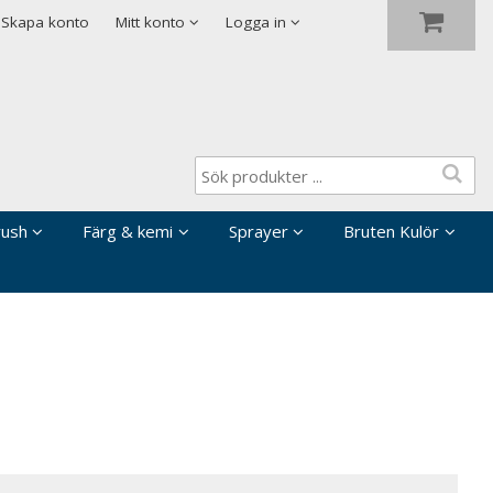
Visa varukorgen
Till kassan
Skapa konto
Mitt konto
Logga in
rush
Färg & kemi
Sprayer
Bruten Kulör