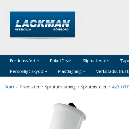
P
Fordonsvård
PaketDeals
Slipmaterial
Tap
Personligt skydd
Plastlagning
Verkstadsutrustn
Start
/
Produkter
/
Sprututrustning
/
Sprutpistoler
/
Az3 HTE