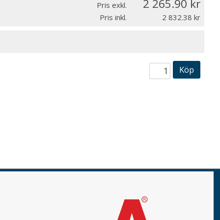
2 265.90
Pris exkl.
Pris inkl.
2 832.38
Köp