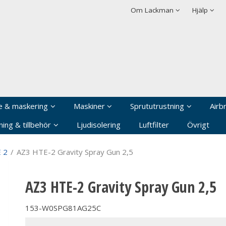
rodukten har lagts i din varukorg
Villkor
Integritetspolicy
Om Lackman
Hjälp
Logga in
Användarnamn
*
Lösenord
*
Kom ihåg mig
e & maskering
Maskiner
Sprututrustning
Airb
Glömt ditt lösenord?
ing & tillbehör
Ljudisolering
Luftfilter
Övrigt
Skapa nytt konto
 2
/
AZ3 HTE-2 Gravity Spray Gun 2,5
AZ3 HTE-2 Gravity Spray Gun 2,5
153-W0SPG81AG25C