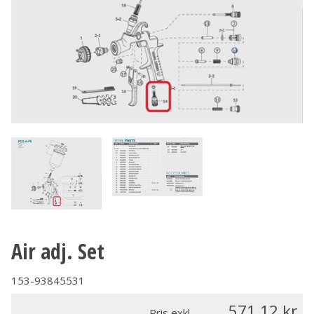
Air adj. Set
153-93845531
571.12
Pris exkl.