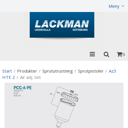
Visa varukorgen
Till kassan
Meny
0
Start
/
Produkter
/
Sprututrustning
/
Sprutpistoler
/
Az3
HTE 2
/
Air adj. Set