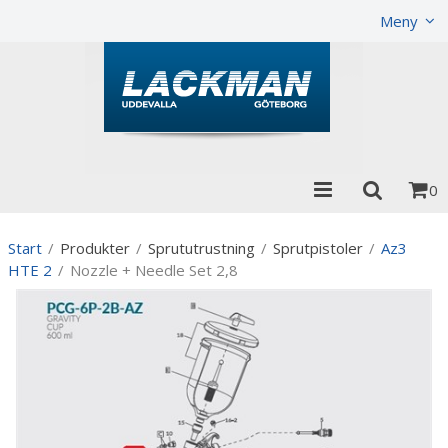
Visa varukorgen
Till kassan
Meny
0
Start
/
Produkter
/
Sprututrustning
/
Sprutpistoler
/
Az3
HTE 2
/
Nozzle + Needle Set 2,8