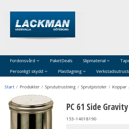
P
Fordonsvård
PaketDeals
Slipmaterial
Tap
Personligt skydd
Plastlagning
Verkstadsutrustn
Start
/
Produkter
/
Sprututrustning
/
Sprutpistoler
/
Koppar
PC 61 Side Gravit
153-14018190