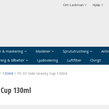
rodukten har lagts i din varukorg
Villkor
Integritetspolicy
Om Lackman
Hjälp
Logga in
Användarnamn
*
Lösenord
*
Kom ihåg mig
e & maskering
Maskiner
Sprututrustning
Airb
Glömt ditt lösenord?
ing & tillbehör
Ljudisolering
Luftfilter
Övrigt
Skapa nytt konto
/
130ml
/
PC 61 Side Gravity Cup 130ml
y Cup 130ml