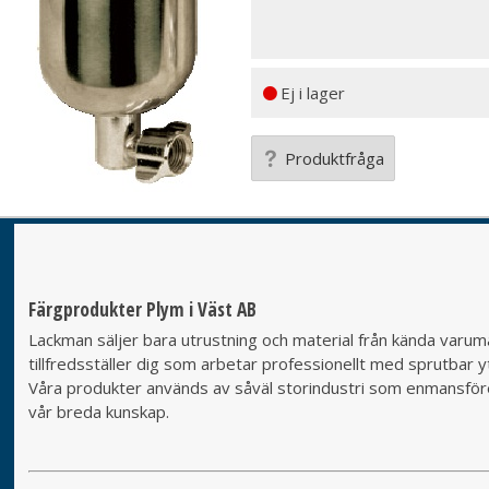
Ej i lager
Produktfråga
Färgprodukter Plym i Väst AB
Lackman säljer bara utrustning och material från kända varumä
tillfredsställer dig som arbetar professionellt med sprutbar yt
Våra produkter används av såväl storindustri som enmansföret
vår breda kunskap.