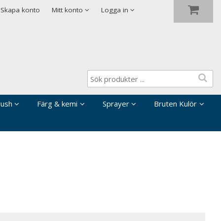
Visa varukorgen
Till kassan
Skapa konto
Mitt konto
Logga in
rush
Färg & kemi
Sprayer
Bruten Kulör