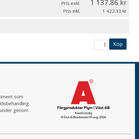
1 137.86
Pris exkl.
Pris inkl.
1 422.33
Köp
rtiment som
yddsbehandling.
a kunder genom