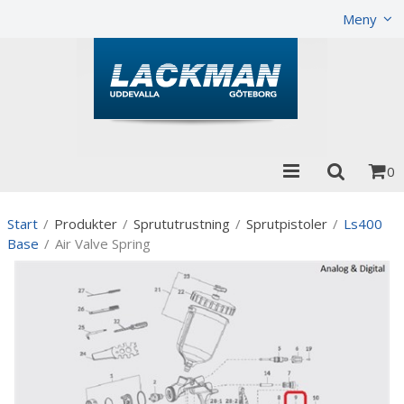
Visa varukorgen
Till kassan
Meny
0
Start
/
Produkter
/
Sprututrustning
/
Sprutpistoler
/
Ls400
Base
/
Air Valve Spring