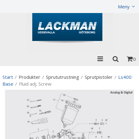
Visa varukorgen
Till kassan
Meny
0
Start
/
Produkter
/
Sprututrustning
/
Sprutpistoler
/
Ls400
Base
/
Fluid adj. Screw