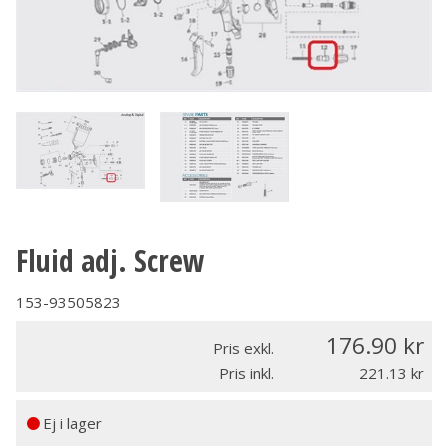
Fluid adj. Screw
153-93505823
176.90
Pris exkl.
Pris inkl.
221.13
Ej i lager