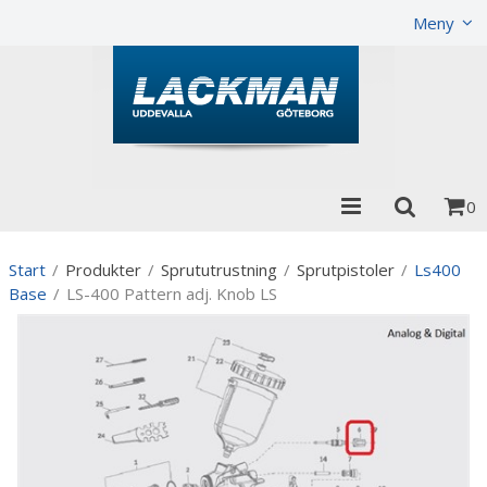
Visa varukorgen
Till kassan
Meny
0
Start
/
Produkter
/
Sprututrustning
/
Sprutpistoler
/
Ls400
Base
/
LS-400 Pattern adj. Knob LS