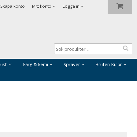
Visa varukorgen
Till kassan
Skapa konto
Mitt konto
Logga in
rush
Färg & kemi
Sprayer
Bruten Kulör