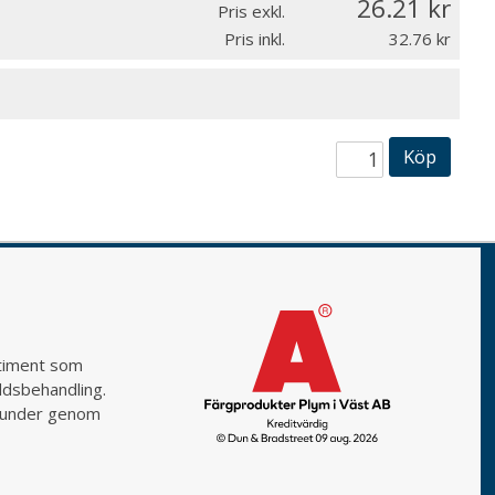
26.21
Pris exkl.
Pris inkl.
32.76
Köp
rtiment som
yddsbehandling.
a kunder genom