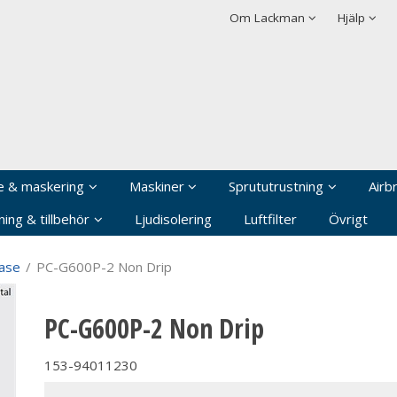
rodukten har lagts i din varukorg
Villkor
Integritetspolicy
Om Lackman
Hjälp
Logga in
Användarnamn
*
Lösenord
*
Kom ihåg mig
e & maskering
Maskiner
Sprututrustning
Airb
Glömt ditt lösenord?
ing & tillbehör
Ljudisolering
Luftfilter
Övrigt
Skapa nytt konto
ase
/
PC-G600P-2 Non Drip
PC-G600P-2 Non Drip
153-94011230