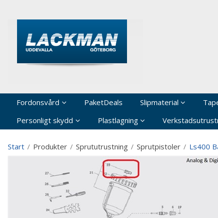
P
Fordonsvård
PaketDeals
Slipmaterial
Tap
Personligt skydd
Plastlagning
Verkstadsutrustn
Start
/
Produkter
/
Sprututrustning
/
Sprutpistoler
/
Ls400 B