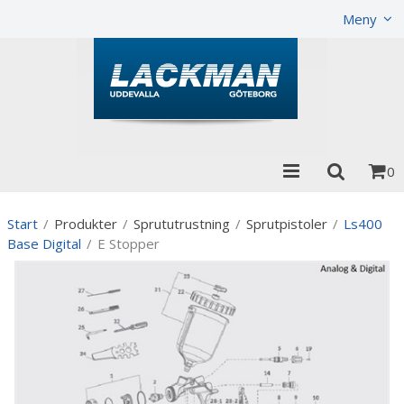
Visa varukorgen
Till kassan
Meny
0
Start
/
Produkter
/
Sprututrustning
/
Sprutpistoler
/
Ls400
Base Digital
/
E Stopper