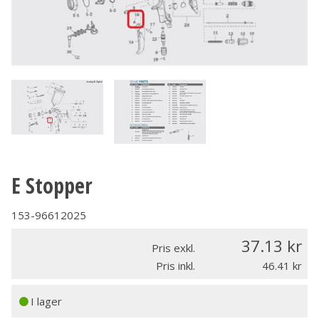
E Stopper
153-96612025
37.13
Pris exkl.
Pris inkl.
46.41
I lager