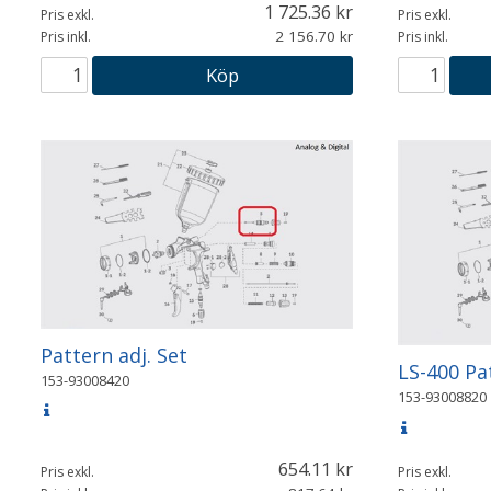
1 725.36
Pris exkl.
Pris exkl.
2 156.70
Pris inkl.
Pris inkl.
Köp
Pattern adj. Set
LS-400 Pa
153-93008420
153-93008820
654.11
Pris exkl.
Pris exkl.