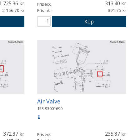
1 725.36
313.40
Pris exkl.
2 156.70
391.75
Pris inkl.
Köp
Air Valve
153-93001690
372.37
235.87
Pris exkl.