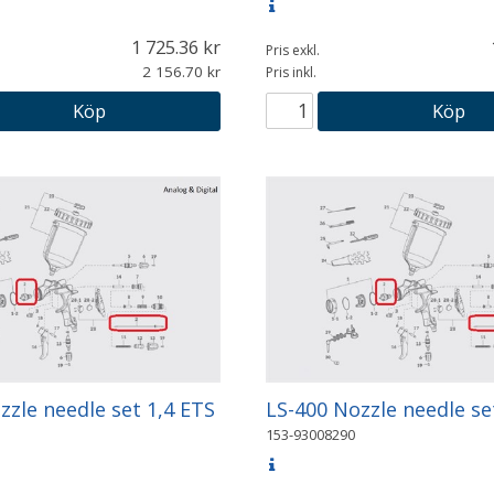
1 725.36
Pris exkl.
2 156.70
Pris inkl.
Köp
Köp
zzle needle set 1,4 ETS
LS-400 Nozzle needle se
153-93008290