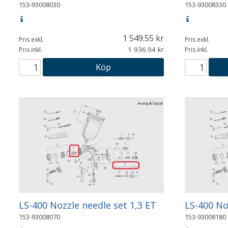
153-93008030
153-93008330
1 549.55
Pris exkl.
Pris exkl.
1 936.94
Pris inkl.
Pris inkl.
Köp
LS-400 Nozzle needle set 1,3 ET
LS-400 No
153-93008070
153-93008180