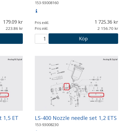
153-93008160
179.09
1 725.36
Pris exkl.
223.86
2 156.70
Pris inkl.
Köp
t 1,5 ET
LS-400 Nozzle needle set 1,2 ETS
153-93008230