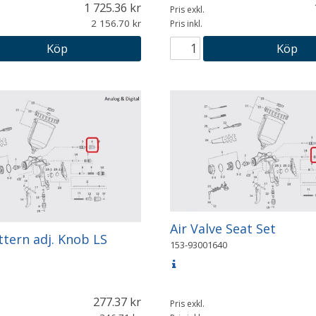
1 725.36
Pris exkl.
2 156.70
Pris inkl.
Köp
Köp
Air Valve Seat Set
ttern adj. Knob LS
153-93001640
277.37
Pris exkl.