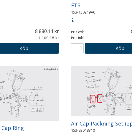
ETS
153-130219A0
8 880.14
Pris exkl.
11 100.18
Pris inkl.
Köp
Köp
Air Cap Packning Set (2
r Cap Ring
153-93018310