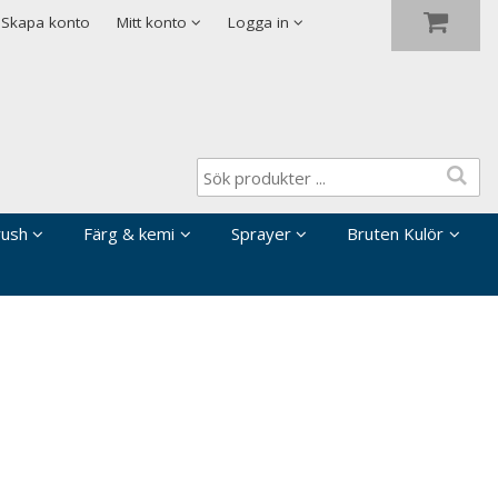
Visa varukorgen
Till kassan
Skapa konto
Mitt konto
Logga in
rush
Färg & kemi
Sprayer
Bruten Kulör