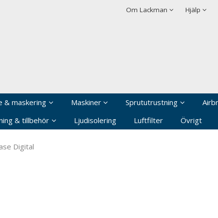
rodukten har lagts i din varukorg
Villkor
Integritetspolicy
Om Lackman
Hjälp
Logga in
Användarnamn
*
Lösenord
*
Kom ihåg mig
e & maskering
Maskiner
Sprututrustning
Airb
Glömt ditt lösenord?
ing & tillbehör
Ljudisolering
Luftfilter
Övrigt
Skapa nytt konto
se Digital