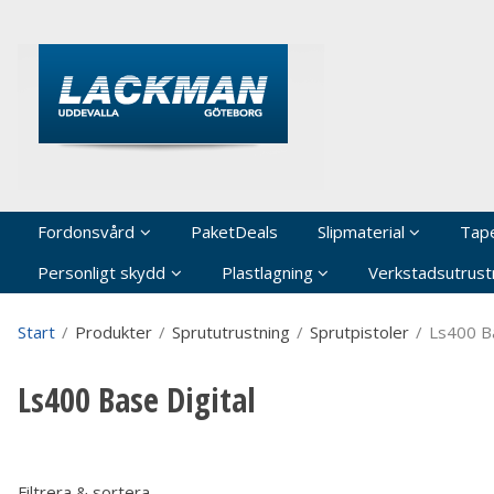
P
Fordonsvård
PaketDeals
Slipmaterial
Tap
Personligt skydd
Plastlagning
Verkstadsutrustn
Start
/
Produkter
/
Sprututrustning
/
Sprutpistoler
/
Ls400 Ba
Ls400 Base Digital
Filtrera & sortera