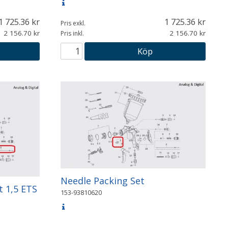
1 725.36
1 725.36
Pris exkl.
2 156.70
2 156.70
Pris inkl.
Köp
Needle Packing Set
t 1,5 ETS
153-93810620