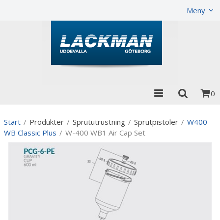
Visa varukorgen
Till kassan
Meny
0
Start
/
Produkter
/
Sprututrustning
/
Sprutpistoler
/
W400
WB Classic Plus
/
W-400 WB1 Air Cap Set