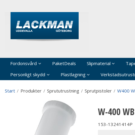
P
Fordonsvård
PaketDeals
Slipmaterial
Tap
Personligt skydd
Plastlagning
Verkstadsutrustn
Start
/
Produkter
/
Sprututrustning
/
Sprutpistoler
/
W400 WB
W-400 WB1
153-13241414P