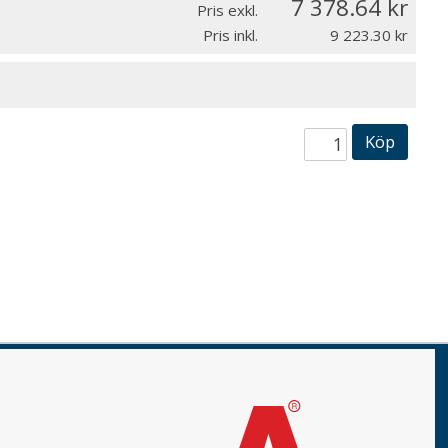
7 378.64
Pris exkl.
Pris inkl.
9 223.30
Köp