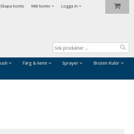
Visa varukorgen
Till kassan
Skapa konto
Mitt konto
Logga in
rush
Färg & kemi
Sprayer
Bruten Kulör