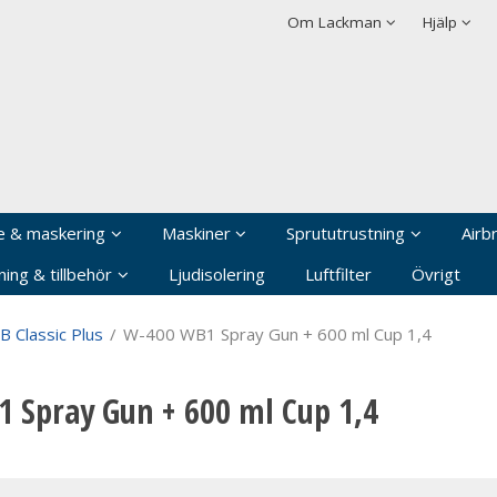
rodukten har lagts i din varukorg
Villkor
Integritetspolicy
Om Lackman
Hjälp
Logga in
Användarnamn
*
Lösenord
*
Kom ihåg mig
e & maskering
Maskiner
Sprututrustning
Airb
Glömt ditt lösenord?
ing & tillbehör
Ljudisolering
Luftfilter
Övrigt
Skapa nytt konto
 Classic Plus
/
W-400 WB1 Spray Gun + 600 ml Cup 1,4
 Spray Gun + 600 ml Cup 1,4