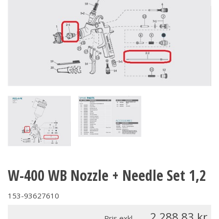
W-400 WB Nozzle + Needle Set 1,2
153-93627610
2 288.83
Pris exkl.