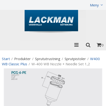
Visa varukorgen
Till kassan
Meny
0
Start
/
Produkter
/
Sprututrustning
/
Sprutpistoler
/
W400
WB Classic Plus
/
W-400 WB Nozzle + Needle Set 1,2