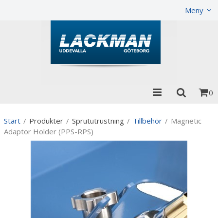
Visa varukorgen
Till kassan
Meny
0
Start
/
Produkter
/
Sprututrustning
/
Tillbehör
/
Magnetic
Adaptor Holder (PPS-RPS)