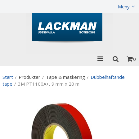
Visa varukorgen
Till kassan
Meny
0
Start
/
Produkter
/
Tape & maskering
/
Dubbelhäftande
tape
/
3M PT1100A+, 9 mm x 20 m