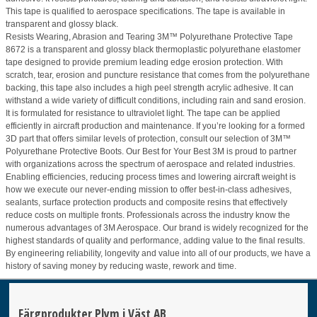
This tape is qualified to aerospace specifications. The tape is available in
transparent and glossy black.
Resists Wearing, Abrasion and Tearing 3M™ Polyurethane Protective Tape
8672 is a transparent and glossy black thermoplastic polyurethane elastomer
tape designed to provide premium leading edge erosion protection. With
scratch, tear, erosion and puncture resistance that comes from the polyurethane
backing, this tape also includes a high peel strength acrylic adhesive. It can
withstand a wide variety of difficult conditions, including rain and sand erosion.
It is formulated for resistance to ultraviolet light. The tape can be applied
efficiently in aircraft production and maintenance. If you’re looking for a formed
3D part that offers similar levels of protection, consult our selection of 3M™
Polyurethane Protective Boots. Our Best for Your Best 3M is proud to partner
with organizations across the spectrum of aerospace and related industries.
Enabling efficiencies, reducing process times and lowering aircraft weight is
how we execute our never-ending mission to offer best-in-class adhesives,
sealants, surface protection products and composite resins that effectively
reduce costs on multiple fronts. Professionals across the industry know the
numerous advantages of 3M Aerospace. Our brand is widely recognized for the
highest standards of quality and performance, adding value to the final results.
By engineering reliability, longevity and value into all of our products, we have a
history of saving money by reducing waste, rework and time.
Färgprodukter Plym i Väst AB