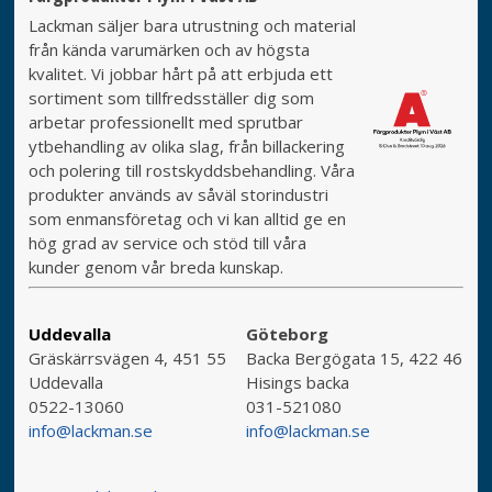
Lackman säljer bara utrustning och material
från kända varumärken och av högsta
kvalitet. Vi jobbar hårt på att erbjuda ett
sortiment som tillfredsställer dig som
arbetar professionellt med sprutbar
ytbehandling av olika slag, från billackering
och polering till rostskyddsbehandling. Våra
produkter används av såväl storindustri
som enmansföretag och vi kan alltid ge en
hög grad av service och stöd till våra
kunder genom vår breda kunskap.
Uddevalla
Göteborg
Gräskärrsvägen 4, 451 55
Backa Bergögata 15, 422 46
Uddevalla
Hisings backa
0522-13060
031-521080
info@lackman.se
info@lackman.se