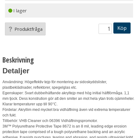
I lager
Köp
Produktfråga
Beskrivning
Detaljer
Användning: Högeffektiv tejp för montering av sidoskyddslister,
plastbeklädnader, reflektorer, spegelglas etc.
Egenskaper: Svart dubbelhäftande akryltejp med hög initial häftförmåga. 1,1
mm tjock. Dess konstrution gör att den smiter an mot hela ytan trots ojämnheter.
Klarar temperaturer upp till 90°C.
Fördelar: Akryllim med mycket bra vidhäftning även vid extrema temperaturer
och fukt.
Tillbehör: VHB Cleaner och 06396 Vidhäftningspromotor.
3M™ Polyurethane Protective Tape 8672 is an 8 mil, leading edge erosion
protection tape comprised of a tough polyurethane backing and an acrylic
adhesive. It resists punctures, tearing and abrasion, and resists ultraviolet light.