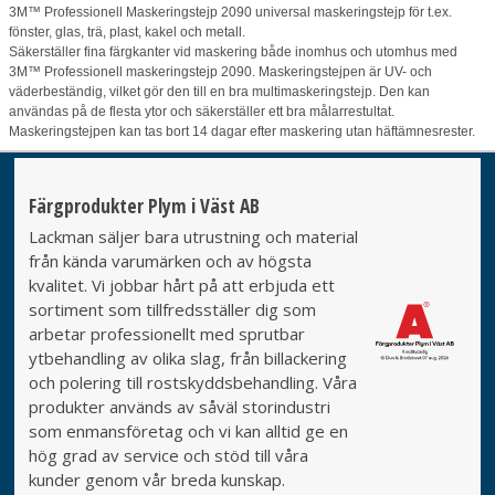
3M™ Professionell Maskeringstejp 2090 universal maskeringstejp för t.ex.
fönster, glas, trä, plast, kakel och metall.
Säkerställer fina färgkanter vid maskering både inomhus och utomhus med
3M™ Professionell maskeringstejp 2090. Maskeringstejpen är UV- och
väderbeständig, vilket gör den till en bra multimaskeringstejp. Den kan
användas på de flesta ytor och säkerställer ett bra målarrestultat.
Maskeringstejpen kan tas bort 14 dagar efter maskering utan häftämnesrester.
Färgprodukter Plym i Väst AB
Lackman säljer bara utrustning och material
från kända varumärken och av högsta
kvalitet. Vi jobbar hårt på att erbjuda ett
sortiment som tillfredsställer dig som
arbetar professionellt med sprutbar
ytbehandling av olika slag, från billackering
och polering till rostskyddsbehandling. Våra
produkter används av såväl storindustri
som enmansföretag och vi kan alltid ge en
hög grad av service och stöd till våra
kunder genom vår breda kunskap.