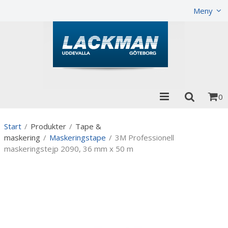
Visa varukorgen
Till kassan
Meny
0
Start
/
Produkter
/
Tape &
maskering
/
Maskeringstape
/
3M Professionell
maskeringstejp 2090, 36 mm x 50 m