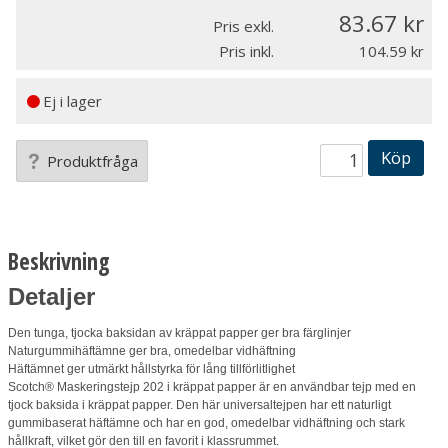
83.67
Pris exkl.
Pris inkl.
104.59
Ej i lager
Köp
Produktfråga
Beskrivning
Detaljer
Den tunga, tjocka baksidan av kräppat papper ger bra färglinjer
Naturgummihäftämne ger bra, omedelbar vidhäftning
Häftämnet ger utmärkt hållstyrka för lång tillförlitlighet
Scotch® Maskeringstejp 202 i kräppat papper är en användbar tejp med en
tjock baksida i kräppat papper. Den här universaltejpen har ett naturligt
gummibaserat häftämne och har en god, omedelbar vidhäftning och stark
hållkraft, vilket gör den till en favorit i klassrummet.