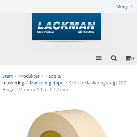
Visa varukorgen
Till kassan
Meny
0
Start
/
Produkter
/
Tape &
maskering
/
Maskeringstape
/
Scotch Maskeringstejp 202,
Beige, 24 mm x 50 m, 0.17 mm