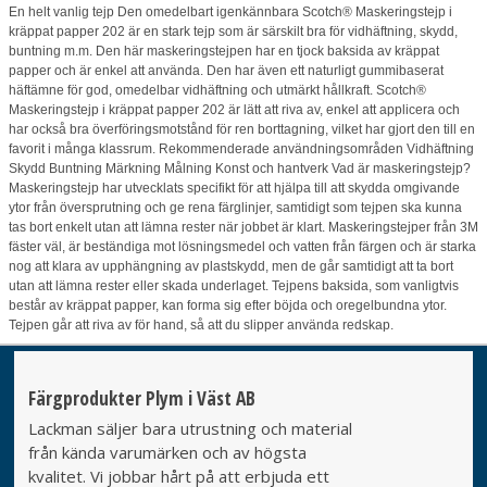
En helt vanlig tejp Den omedelbart igenkännbara Scotch® Maskeringstejp i
kräppat papper 202 är en stark tejp som är särskilt bra för vidhäftning, skydd,
buntning m.m. Den här maskeringstejpen har en tjock baksida av kräppat
papper och är enkel att använda. Den har även ett naturligt gummibaserat
häftämne för god, omedelbar vidhäftning och utmärkt hållkraft. Scotch®
Maskeringstejp i kräppat papper 202 är lätt att riva av, enkel att applicera och
har också bra överföringsmotstånd för ren borttagning, vilket har gjort den till en
favorit i många klassrum. Rekommenderade användningsområden Vidhäftning
Skydd Buntning Märkning Målning Konst och hantverk Vad är maskeringstejp?
Maskeringstejp har utvecklats specifikt för att hjälpa till att skydda omgivande
ytor från översprutning och ge rena färglinjer, samtidigt som tejpen ska kunna
tas bort enkelt utan att lämna rester när jobbet är klart. Maskeringstejper från 3M
fäster väl, är beständiga mot lösningsmedel och vatten från färgen och är starka
nog att klara av upphängning av plastskydd, men de går samtidigt att ta bort
utan att lämna rester eller skada underlaget. Tejpens baksida, som vanligtvis
består av kräppat papper, kan forma sig efter böjda och oregelbundna ytor.
Tejpen går att riva av för hand, så att du slipper använda redskap.
Färgprodukter Plym i Väst AB
Lackman säljer bara utrustning och material
från kända varumärken och av högsta
kvalitet. Vi jobbar hårt på att erbjuda ett