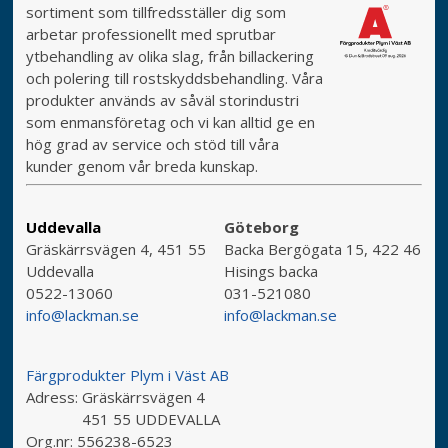
sortiment som tillfredsställer dig som
arbetar professionellt med sprutbar
ytbehandling av olika slag, från billackering
och polering till rostskyddsbehandling. Våra
produkter används av såväl storindustri
som enmansföretag och vi kan alltid ge en
hög grad av service och stöd till våra
kunder genom vår breda kunskap.
Uddevalla
Göteborg
Gräskärrsvägen 4, 451 55
Backa Bergögata 15, 422 46
Uddevalla
Hisings backa
0522-13060
031-521080
info@lackman.se
info@lackman.se
Färgprodukter Plym i Väst AB
Adress:
Gräskärrsvägen 4
451 55 UDDEVALLA
Org.nr:
556238-6523