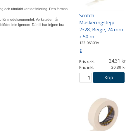
ng och utmärkt kantdefiniering. Den formas
Scotch
p för medelsegmentet. Verkstaden får
Maskeringstejp
löder inte igenom. Därtill har tejpen bra
2328, Beige, 24 mm
x 50 m
123-06309A
24.31
Pris exkl.
Pris inkl.
30.39
Köp