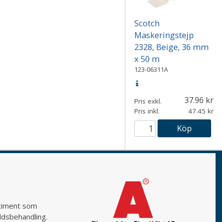
Scotch
Maskeringstejp
2328, Beige, 36 mm
x 50 m
123-06311A
37.96
Pris exkl.
Pris inkl.
47.45
Köp
rtiment som
yddsbehandling.