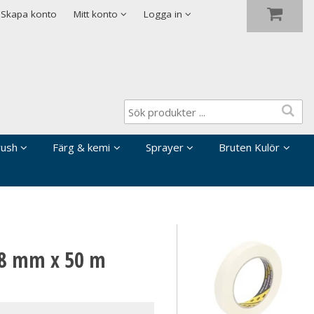
Visa varukorgen
Till kassan
Skapa konto
Mitt konto
Logga in
rush
Färg & kemi
Sprayer
Bruten Kulör
48 mm x 50 m