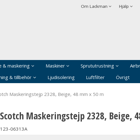
rodukten har lagts i din varukorg
Villkor
Integritetspolicy
Om Lackman
Hjälp
Logga in
Användarnamn
*
Lösenord
*
Kom ihåg mig
e & maskering
Maskiner
Sprututrustning
Airb
Glömt ditt lösenord?
ing & tillbehör
Ljudisolering
Luftfilter
Övrigt
Skapa nytt konto
otch Maskeringstejp 2328, Beige, 48 mm x 50 m
Scotch Maskeringstejp 2328, Beige, 
123-06313A