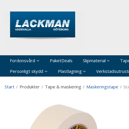
P
Fordonsvård
PaketDeals
Slipmaterial
Tap
Personligt skydd
Plastlagning
Verkstadsutrustn
Start
/
Produkter
/
Tape & maskering
/
Maskeringstape
/
Sc