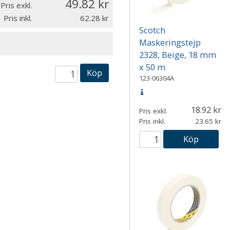
49.82
Pris exkl.
Pris inkl.
62.28
Scotch
Maskeringstejp
2328, Beige, 18 mm
x 50 m
Köp
123-06304A
18.92
Pris exkl.
Pris inkl.
23.65
Köp