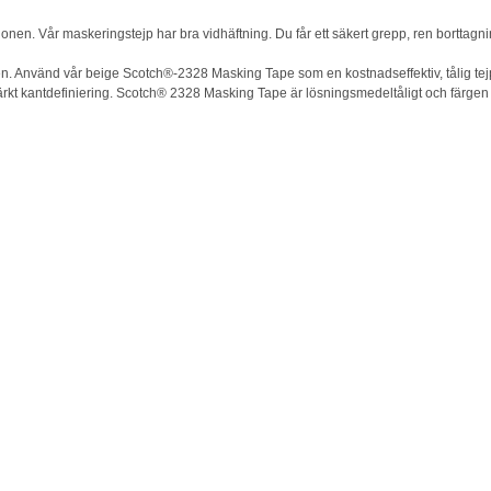
n. Vår maskeringstejp har bra vidhäftning. Du får ett säkert grepp, ren borttagni
 Använd vår beige Scotch®-2328 Masking Tape som en kostnadseffektiv, tålig tej
ärkt kantdefiniering. Scotch® 2328 Masking Tape är lösningsmedeltåligt och färgen b