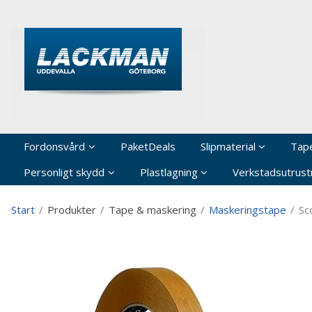
P
Fordonsvård
PaketDeals
Slipmaterial
Tap
Personligt skydd
Plastlagning
Verkstadsutrustn
Start
/
Produkter
/
Tape & maskering
/
Maskeringstape
/
Sc