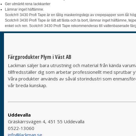
Ger utmärkt rena lackkanter
Lämnar inget häftämne.
Scotch® 3430 Profi Tape är en tålig maskeringstejp av crepepapper som tål hög
Scotch® 3430 Profi Tape är lätt att fästa och ta bort, lämnar inget häftämne, te
enkel och ren. Scotch® 3430 Profi Tape rekommenderas till vattenbaserade färger
Färgprodukter Plym i Väst AB
Lackman säljer bara utrustning och material från kända varumä
tillfredsställer dig som arbetar professionellt med sprutbar yt
Våra produkter används av såväl storindustri som enmansföret
vår breda kunskap.
Uddevalla
Gräskärrsvägen 4, 451 55 Uddevalla
0522-13060
info@lackman.se