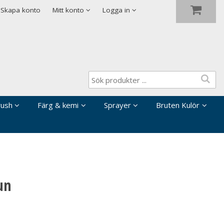
Visa varukorgen
Till kassan
Skapa konto
Mitt konto
Logga in
rush
Färg & kemi
Sprayer
Bruten Kulör
un