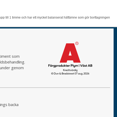
, upp till 1 timme och har ett mycket balanserat häftämne som gör borttagningen
rtiment som
yddsbehandling.
a kunder genom
ings backa