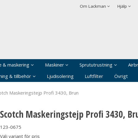
rodukten har lagts i din varukorg
Villkor
Integritetspolicy
Om Lackman
Hjälp
Logga in
Användarnamn
*
Lösenord
*
Kom ihåg mig
e & maskering
Maskiner
Sprututrustning
Airb
Glömt ditt lösenord?
ing & tillbehör
Ljudisolering
Luftfilter
Övrigt
Skapa nytt konto
otch Maskeringstejp Profi 3430, Brun
Scotch Maskeringstejp Profi 3430, Br
123-0675
Välj variant för pris