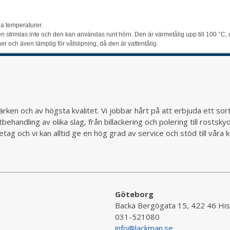
a temperaturer.
jpen strimlas inte och den kan användas runt hörn. Den är värmetålig upp till 100 °C
 och även lämplig för våtslipning, då den är vattentålig.
rken och av högsta kvalitet. Vi jobbar hårt på att erbjuda ett so
behandling av olika slag, från billackering och polering till rostsk
ag och vi kan alltid ge en hög grad av service och stöd till vår
Göteborg
Backa Bergögata 15, 422 46 His
031-521080
info@lackman.se