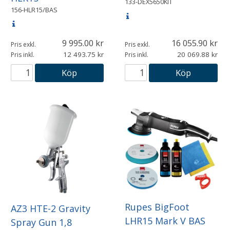
133-DEX5650KIT
156-HLR15/BAS
9 995.00
16 055.90
Pris exkl.
Pris exkl.
12 493.75
20 069.88
Pris inkl.
Pris inkl.
Köp
Köp
Rupes BigFoot
AZ3 HTE-2 Gravity
LHR15 Mark V BAS
Spray Gun 1,8