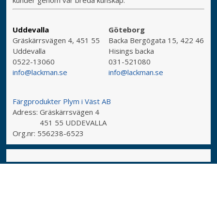
Uddevalla
Göteborg
Gräskärrsvägen 4, 451 55
Backa Bergögata 15, 422 46
Uddevalla
Hisings backa
0522-13060
031-521080
info@lackman.se
info@lackman.se
Färgprodukter Plym i Väst AB
Adress:
Gräskärrsvägen 4
451 55 UDDEVALLA
Org.nr:
556238-6523