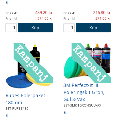
459.20
216.80
Pris exkl.
Pris exkl.
574.00
271.00
Pris inkl.
Pris inkl.
Köp
Köp
3M Perfect-It III
Poleringskit Grön,
Rupes Polerpaket
Gul & Vax
180mm
SET-3MKITGRONGULVAX
SET-RUPES180