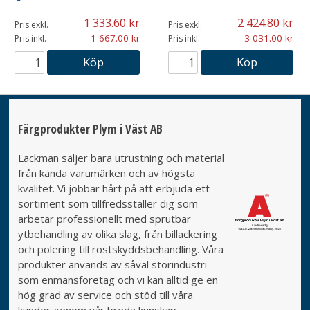
1 333.60
2 424.80
Pris exkl.
Pris exkl.
1 667.00
3 031.00
Pris inkl.
Pris inkl.
Köp
Köp
Färgprodukter Plym i Väst AB
Lackman säljer bara utrustning och material
från kända varumärken och av högsta
kvalitet. Vi jobbar hårt på att erbjuda ett
sortiment som tillfredsställer dig som
arbetar professionellt med sprutbar
ytbehandling av olika slag, från billackering
och polering till rostskyddsbehandling. Våra
produkter används av såväl storindustri
som enmansföretag och vi kan alltid ge en
hög grad av service och stöd till våra
kunder genom vår breda kunskap.