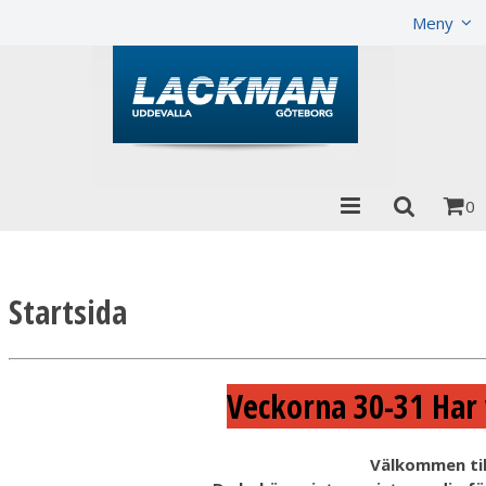
Produkten h
Meny
0
Startsida
Veckorna 30-31 Har 
Välkommen til