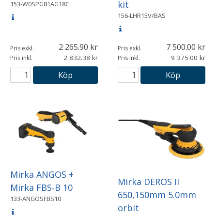
kit
153-W0SPG81AG18C
156-LHR15V/BAS
2 265.90
7 500.00
Pris exkl.
Pris exkl.
2 832.38
9 375.00
Pris inkl.
Pris inkl.
Köp
Köp
Mirka ANGOS +
Mirka DEROS II
Mirka FBS-B 10
650,150mm 5.0mm
133-ANGOSFBS10
orbit