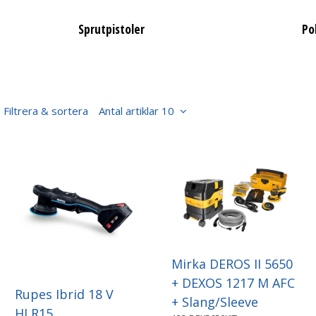
Sprutpistoler
Po
Filtrera & sortera
Antal artiklar 10
Mirka DEROS II 5650
+ DEXOS 1217 M AFC
Rupes Ibrid 18 V
+ Slang/Sleeve
HLR15