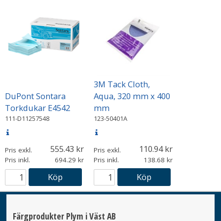
3M Tack Cloth,
DuPont Sontara
Aqua, 320 mm x 400
Torkdukar E4542
mm
111-D11257548
123-50401A
555.43
110.94
Pris exkl.
Pris exkl.
Pris inkl.
694.29
Pris inkl.
138.68
Köp
Köp
Färgprodukter Plym i Väst AB