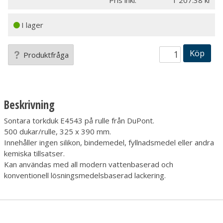
Pris inkl.
1 207.38
I lager
Köp
Produktfråga
Beskrivning
Sontara torkduk E4543 på rulle från DuPont.
500 dukar/rulle, 325 x 390 mm.
Innehåller ingen silikon, bindemedel, fyllnadsmedel eller andra
kemiska tillsatser.
Kan användas med all modern vattenbaserad och
konventionell lösningsmedelsbaserad lackering.