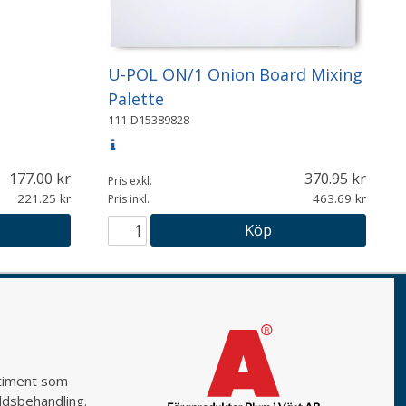
U-POL ON/1 Onion Board Mixing
Palette
111-D15389828
177.00
370.95
Pris exkl.
221.25
463.69
Pris inkl.
Köp
rtiment som
yddsbehandling.