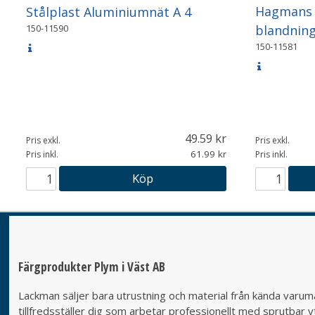
Hagmans S
Stålplast Aluminiumnät A 4
blandnin
150-11590
150-11581
49.59
Pris exkl.
Pris exkl.
61.99
Pris inkl.
Pris inkl.
Köp
Färgprodukter Plym i Väst AB
Lackman säljer bara utrustning och material från kända varumä
tillfredsställer dig som arbetar professionellt med sprutbar yt