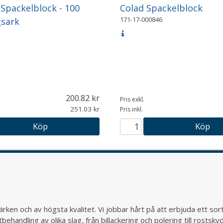
packelblock - 100
Colad Spackelblock
171-17-000846
gsark
200.82
Pris exkl.
251.03
Pris inkl.
Köp
Köp
rken och av högsta kvalitet. Vi jobbar hårt på att erbjuda ett so
behandling av olika slag, från billackering och polering till rostsk