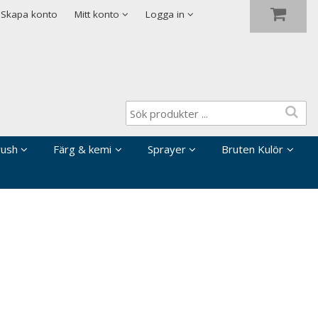
Visa varukorgen
Till kassan
Skapa konto
Mitt konto
Logga in
rush
Färg & kemi
Sprayer
Bruten Kulör