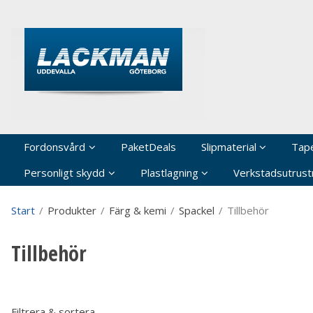
P
Fordonsvård
PaketDeals
Slipmaterial
Tap
Personligt skydd
Plastlagning
Verkstadsutrustn
Start
/
Produkter
/
Färg & kemi
/
Spackel
/
Tillbehör
Tillbehör
Filtrera & sortera