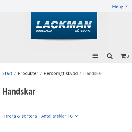
Visa varukorgen
Till kassan
Meny
0
Start
/
Produkter
/
Personligt skydd
/
Handskar
Handskar
Filtrera & sortera
Antal artiklar 18