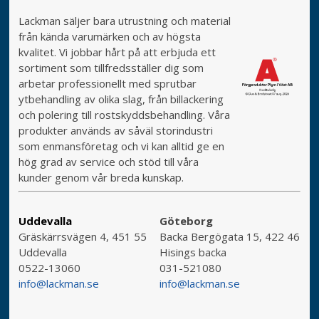
Lackman säljer bara utrustning och material
från kända varumärken och av högsta
kvalitet. Vi jobbar hårt på att erbjuda ett
sortiment som tillfredsställer dig som
arbetar professionellt med sprutbar
ytbehandling av olika slag, från billackering
och polering till rostskyddsbehandling. Våra
produkter används av såväl storindustri
som enmansföretag och vi kan alltid ge en
hög grad av service och stöd till våra
kunder genom vår breda kunskap.
Uddevalla
Göteborg
Gräskärrsvägen 4, 451 55
Backa Bergögata 15, 422 46
Uddevalla
Hisings backa
0522-13060
031-521080
info@lackman.se
info@lackman.se