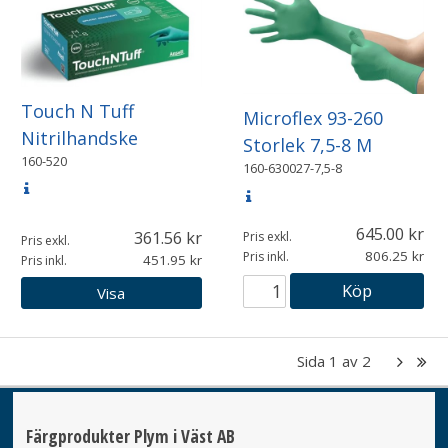
Touch N Tuff
Microflex 93-260
Nitrilhandske
Storlek 7,5-8 M
160-520
160-630027-7,5-8
645.00
361.56
Pris exkl.
Pris exkl.
806.25
Pris inkl.
451.95
Pris inkl.
Köp
Visa
Sida
1
av
2
Färgprodukter Plym i Väst AB