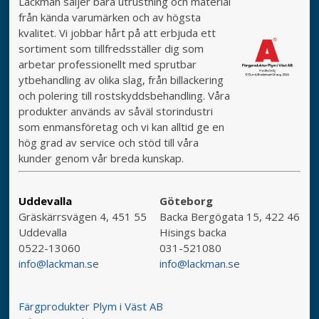
Lackman säljer bara utrustning och material
från kända varumärken och av högsta
kvalitet. Vi jobbar hårt på att erbjuda ett
sortiment som tillfredsställer dig som
arbetar professionellt med sprutbar
ytbehandling av olika slag, från billackering
och polering till rostskyddsbehandling. Våra
produkter används av såväl storindustri
som enmansföretag och vi kan alltid ge en
hög grad av service och stöd till våra
kunder genom vår breda kunskap.
Uddevalla
Göteborg
Gräskärrsvägen 4, 451 55
Backa Bergögata 15, 422 46
Uddevalla
Hisings backa
0522-13060
031-521080
info@lackman.se
info@lackman.se
Färgprodukter Plym i Väst AB