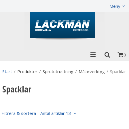
Visa varukorgen
Till kassan
Meny
0
Start
/
Produkter
/
Sprututrustning
/
Målarverktyg
/
Spacklar
Spacklar
Filtrera & sortera
Antal artiklar 13