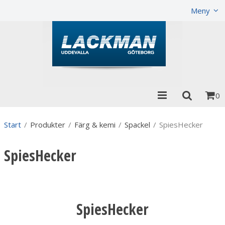
Visa varukorgen
Till kassan
Meny
0
Start
/
Produkter
/
Färg & kemi
/
Spackel
/
SpiesHecker
SpiesHecker
SpiesHecker