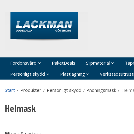
P
Fordonsvård
PaketDeals
Slipmaterial
Tap
Personligt skydd
Plastlagning
Verkstadsutrustn
Start
/
Produkter
/
Personligt skydd
/
Andningsmask
/
Helm
Helmask
Filtrera & sortera