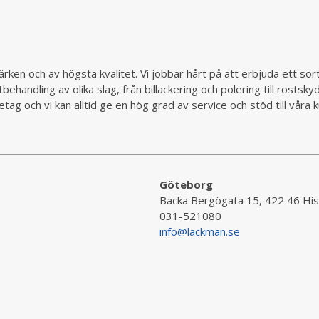
rken och av högsta kvalitet. Vi jobbar hårt på att erbjuda ett so
behandling av olika slag, från billackering och polering till rostsk
ag och vi kan alltid ge en hög grad av service och stöd till vår
Göteborg
Backa Bergögata 15, 422 46 His
031-521080
info@lackman.se