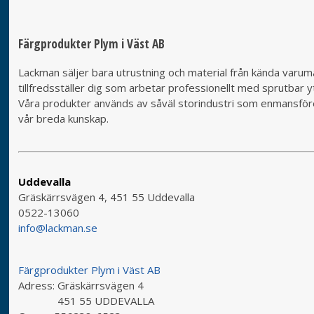
Färgprodukter Plym i Väst AB
Lackman säljer bara utrustning och material från kända varumä
tillfredsställer dig som arbetar professionellt med sprutbar yt
Våra produkter används av såväl storindustri som enmansföret
vår breda kunskap.
Uddevalla
Gräskärrsvägen 4, 451 55 Uddevalla
0522-13060
info@lackman.se
Färgprodukter Plym i Väst AB
Adress:
Gräskärrsvägen 4
451 55 UDDEVALLA