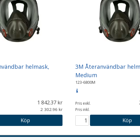
nvändbar helmask,
3M Återanvändbar helm
Medium
123-6800M
1 842.37
Pris exkl.
2 302.96
Pris inkl.
Köp
Köp