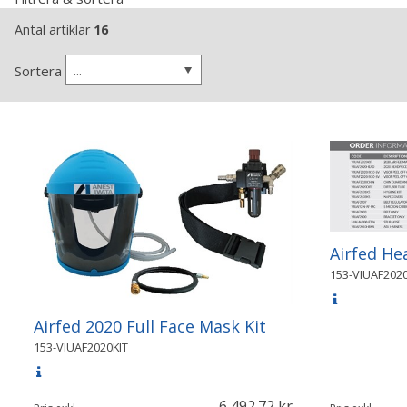
Antal artiklar
16
...
Sortera
Airfed He
153-VIUAF202
Airfed 2020 Full Face Mask Kit
153-VIUAF2020KIT
6 492.72