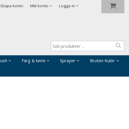
Visa varukorgen
Till kassan
Skapa konto
Mitt konto
Logga in
rush
Färg & kemi
Sprayer
Bruten Kulör