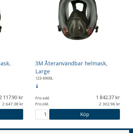
ask,
3M Återanvändbar helmask,
Large
123-6900L
2 117.90
1 842.37
Pris exkl.
2 647.38
2 302.96
Pris inkl.
Köp