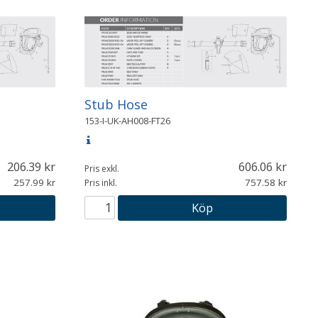
Stub Hose
153-I-UK-AH008-FT26
206.39
606.06
Pris exkl.
257.99
757.58
Pris inkl.
Köp