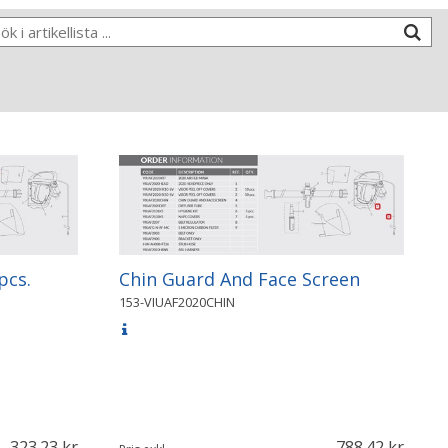
pcs.
Chin Guard And Face Screen
153-VIUAF2020CHIN
323.23
788.42