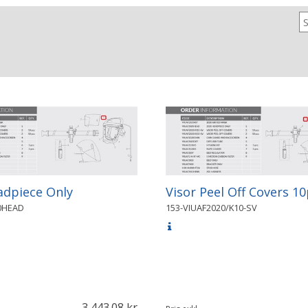
adpiece Only
Visor Peel Off Covers 10
0HEAD
153-VIUAF2020/K10-SV
3 443.08