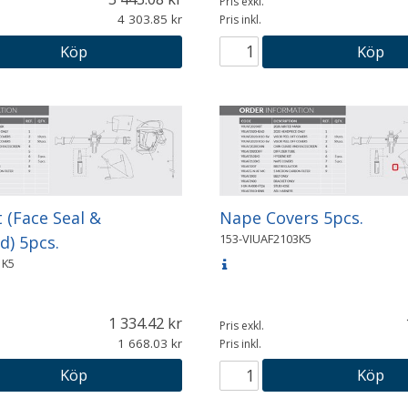
Pris exkl.
4 303.85
Pris inkl.
Köp
Köp
 (Face Seal &
Nape Covers 5pcs.
153-VIUAF2103K5
) 5pcs.
1K5
1 334.42
Pris exkl.
1 668.03
Pris inkl.
Köp
Köp