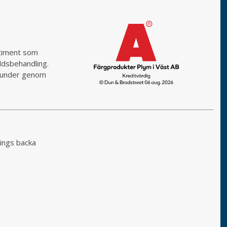
rtiment som
yddsbehandling.
a kunder genom
ings backa