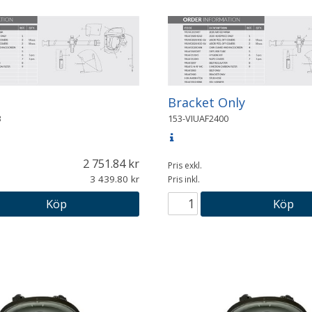
Bracket Only
3
153-VIUAF2400
2 751.84
Pris exkl.
3 439.80
Pris inkl.
Köp
Köp