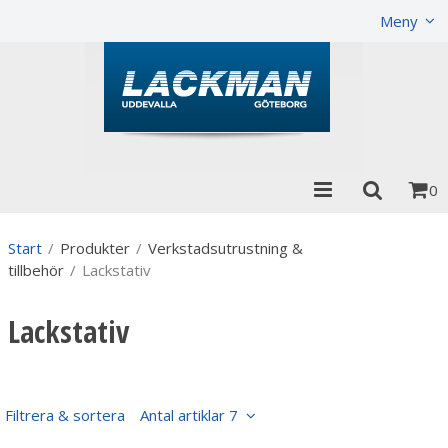
Visa varukorgen
Till kassan
Meny
0
Start
/
Produkter
/
Verkstadsutrustning &
tillbehör
/
Lackstativ
Lackstativ
Filtrera & sortera
Antal artiklar 7