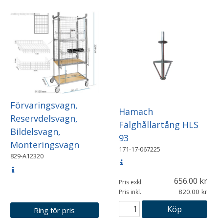
Förvaringsvagn,
Hamach
Reservdelsvagn,
Fälghållartång HLS
Bildelsvagn,
93
Monteringsvagn
171-17-067225
829-A12320
656.00
Pris exkl.
820.00
Pris inkl.
Köp
Ring för pris