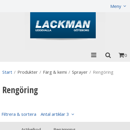
Visa varukorgen
Till kassan
Meny
0
Start
/
Produkter
/
Färg & kemi
/
Sprayer
/
Rengöring
Rengöring
Filtrera & sortera
Antal artiklar 3
Artikelkod
Benämning