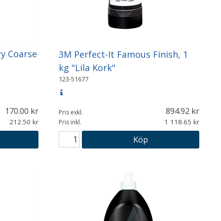
y Coarse
3M Perfect-It Famous Finish, 1
kg "Lila Kork"
123-51677
170.00
894.92
Pris exkl.
212.50
1 118.65
Pris inkl.
Köp