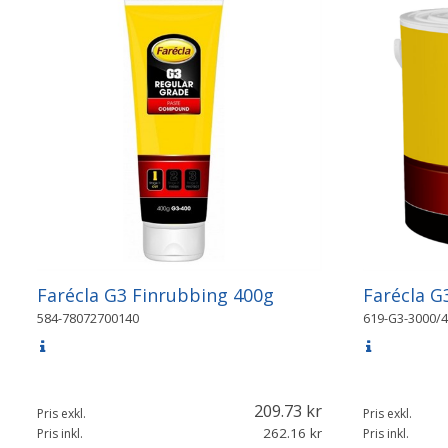
Farécla G3 Finrubbing 400g
Farécla G
584-78072700140
619-G3-3000/4
209.73
Pris exkl.
Pris exkl.
262.16
Pris inkl.
Pris inkl.