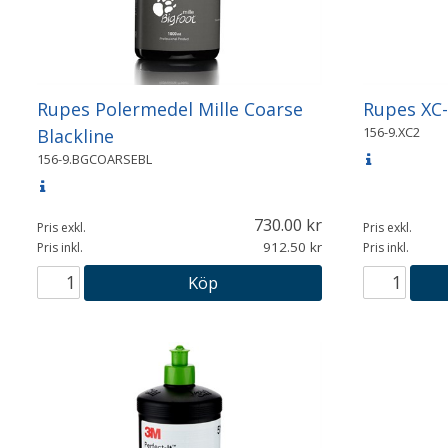
Rupes Polermedel Mille Coarse
Rupes XC
156-9.XC2
Blackline
156-9.BGCOARSEBL
730.00
Pris exkl.
Pris exkl.
912.50
Pris inkl.
Pris inkl.
Köp