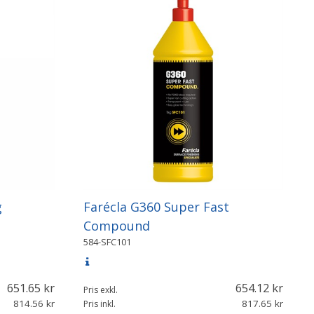
g
Farécla G360 Super Fast
Compound
584-SFC101
651.65
654.12
Pris exkl.
814.56
817.65
Pris inkl.