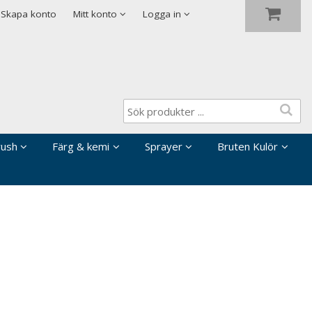
Visa varukorgen
Till kassan
Skapa konto
Mitt konto
Logga in
rush
Färg & kemi
Sprayer
Bruten Kulör