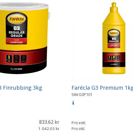
3 Finrubbing 3kg
Farécla G3 Premium 1k
584-G3P101
833.62
Pris exkl.
1 042.03
Pris inkl.