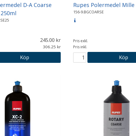
ermedel D-A Coarse
Rupes Polermedel Mille
156-9.BGCOARSE
) 250ml
RSE25
245.00
Pris exkl.
306.25
Pris inkl.
Köp
Köp