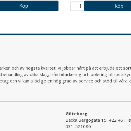
Köp
Köp
rken och av högsta kvalitet. Vi jobbar hårt på att erbjuda ett so
behandling av olika slag, från billackering och polering till rostsk
ag och vi kan alltid ge en hög grad av service och stöd till vår
Göteborg
Backa Bergögata 15, 422 46 His
031-521080