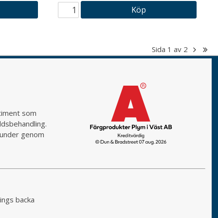
Köp
Sida
1
av
2
rtiment som
yddsbehandling.
a kunder genom
ings backa