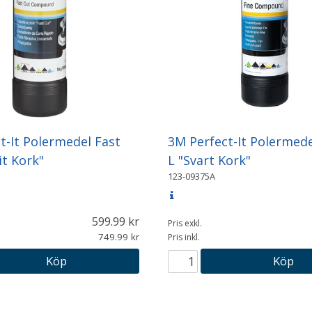
t-It Polermedel Fast
3M Perfect-It Polermedel
it Kork"
L "Svart Kork"
123-09375A
599.99
Pris exkl.
749.99
Pris inkl.
Köp
Köp