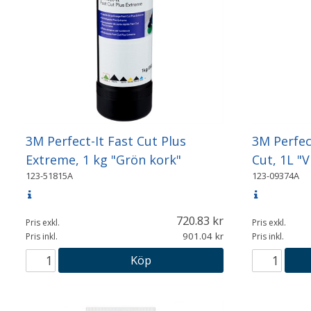
3M Perfect-It Fast Cut Plus
3M Perfec
Extreme, 1 kg "Grön kork"
Cut, 1L "V
123-51815A
123-09374A
720.83
Pris exkl.
Pris exkl.
901.04
Pris inkl.
Pris inkl.
Köp