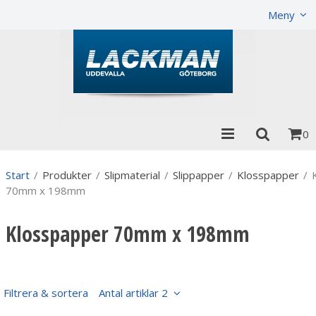
Produkten har lagts i din varukorg
Visa varukorgen
Til
Meny
0
Start
/
Produkter
/
Slipmaterial
/
Slippapper
/
Klosspapper
/
70mm x 198mm
Klosspapper 70mm x 198mm
Filtrera & sortera
Antal artiklar 2