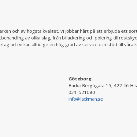
rken och av högsta kvalitet. Vi jobbar hårt på att erbjuda ett so
behandling av olika slag, från billackering och polering till rostsk
ag och vi kan alltid ge en hög grad av service och stöd till vår
Göteborg
Backa Bergögata 15, 422 46 His
031-521080
info@lackman.se