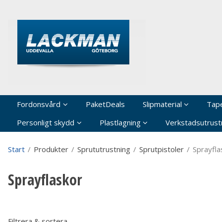
P
Fordonsvård
PaketDeals
Slipmaterial
Tap
Personligt skydd
Plastlagning
Verkstadsutrustn
Start
/
Produkter
/
Sprututrustning
/
Sprutpistoler
/
Sprayfla
Sprayflaskor
Filtrera & sortera