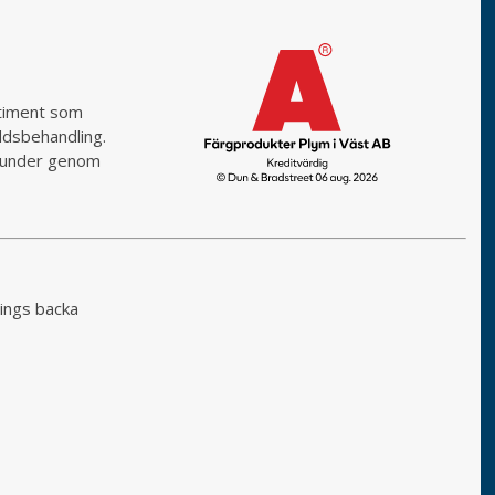
rtiment som
yddsbehandling.
a kunder genom
ings backa