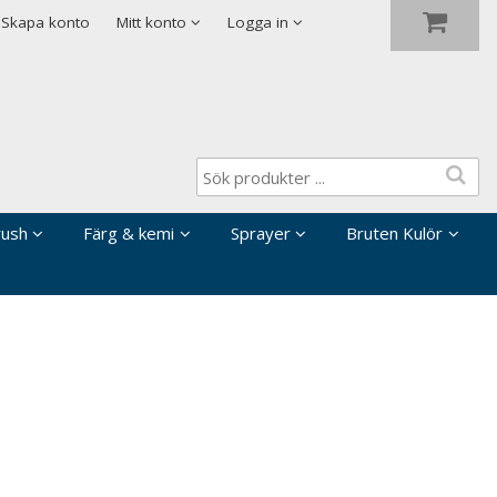
Visa varukorgen
Till kassan
Skapa konto
Mitt konto
Logga in
rush
Färg & kemi
Sprayer
Bruten Kulör