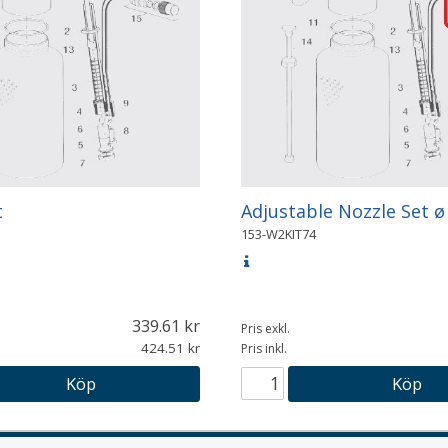
t
Adjustable Nozzle Set 
153-W2KIT74
339.61
Pris exkl.
424.51
Pris inkl.
Köp
Köp