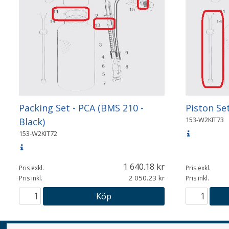
Packing Set - PCA (BMS 210 -
Piston Se
153-W2KIT73
Black)
153-W2KIT72
1 640.18
Pris exkl.
Pris exkl.
2 050.23
Pris inkl.
Pris inkl.
Köp