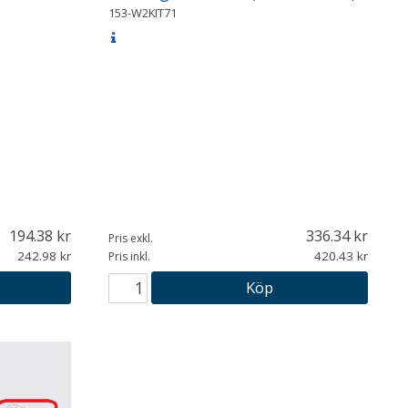
153-W2KIT71
194.38
336.34
Pris exkl.
242.98
420.43
Pris inkl.
Köp