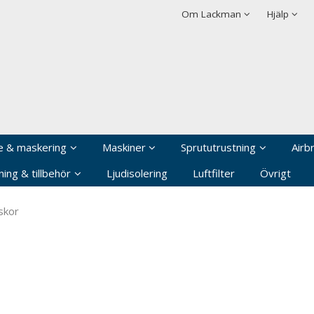
rodukten har lagts i din varukorg
Villkor
Integritetspolicy
Om Lackman
Hjälp
Logga in
Användarnamn
*
Lösenord
*
Kom ihåg mig
e & maskering
Maskiner
Sprututrustning
Airb
Glömt ditt lösenord?
ing & tillbehör
Ljudisolering
Luftfilter
Övrigt
Skapa nytt konto
skor