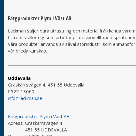
Färgprodukter Plym i Väst AB
Lackman säljer bara utrustning och material från kända varumä
tillfredsställer dig som arbetar professionellt med sprutbar yt
Våra produkter används av såväl storindustri som enmansföret
vår breda kunskap.
Uddevalla
Gräskärrsvägen 4, 451 55 Uddevalla
0522-13060
info@lackman.se
Färgprodukter Plym i Väst AB
Adress:
Gräskärrsvägen 4
451 55 UDDEVALLA