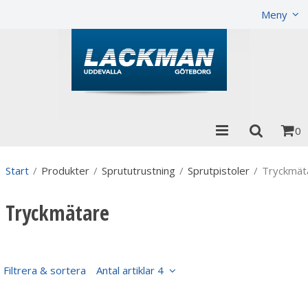
Visa varukorgen
Till kassan
Meny
0
Start
/
Produkter
/
Sprututrustning
/
Sprutpistoler
/
Tryckmät
Tryckmätare
Filtrera & sortera
Antal artiklar 4