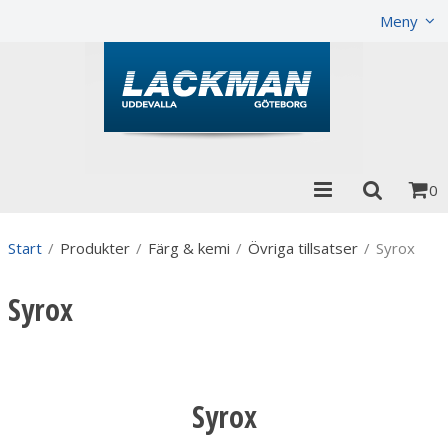
Visa varukorgen
Till kassan
Meny
0
Start
/
Produkter
/
Färg & kemi
/
Övriga tillsatser
/
Syrox
Syrox
Syrox