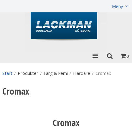
Visa varukorgen
Till kassan
Meny
0
Start
/
Produkter
/
Färg & kemi
/
Härdare
/
Cromax
Cromax
Cromax