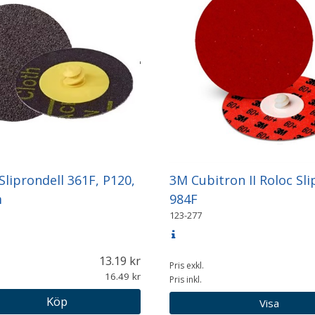
Sliprondell 361F, P120,
3M Cubitron II Roloc Sli
m
984F
123-277
13.19
Pris exkl.
16.49
Pris inkl.
Köp
Visa