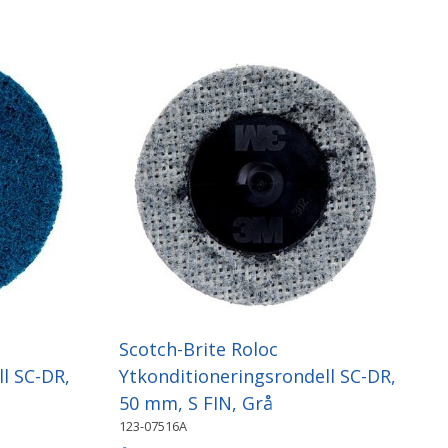
Scotch-Brite Roloc
l SC-DR,
Ytkonditioneringsrondell SC-DR,
50 mm, S FIN, Grå
123-07516A