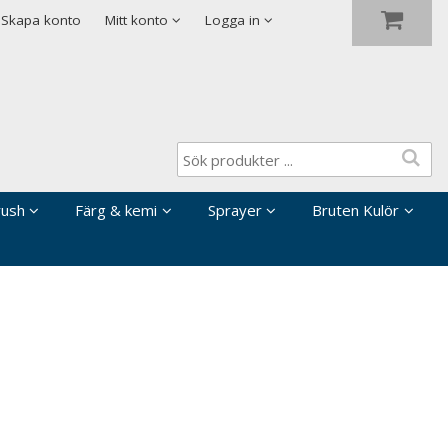
Visa varukorgen
Till kassan
Skapa konto
Mitt konto
Logga in
rush
Färg & kemi
Sprayer
Bruten Kulör