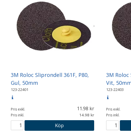
3M Roloc Sliprondell 361F, P80,
3M Roloc 
Gul, 50mm
Vit, 50m
123-22401
123-22403
11.98
Pris exkl.
Pris exkl.
14.98
Pris inkl.
Pris inkl.
Köp