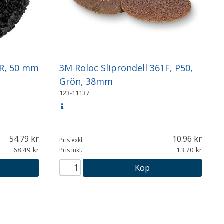
DR, 50 mm
3M Roloc Sliprondell 361F, P50,
Grön, 38mm
123-11137
54.79
10.96
Pris exkl.
68.49
13.70
Pris inkl.
Köp