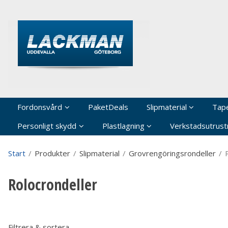
P
Fordonsvård
PaketDeals
Slipmaterial
Tap
Personligt skydd
Plastlagning
Verkstadsutrustn
Start
/
Produkter
/
Slipmaterial
/
Grovrengöringsrondeller
/
Rolocrondeller
Filtrera & sortera