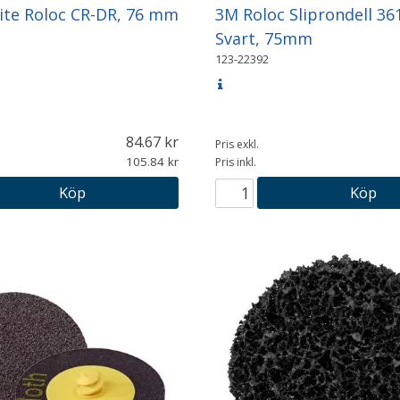
ite Roloc CR-DR, 76 mm
3M Roloc Sliprondell 361
Svart, 75mm
123-22392
84.67
Pris exkl.
105.84
Pris inkl.
Köp
Köp