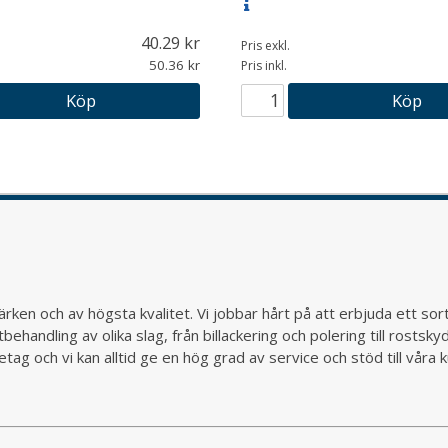
40.29
Pris exkl.
50.36
Pris inkl.
Köp
Köp
rken och av högsta kvalitet. Vi jobbar hårt på att erbjuda ett so
behandling av olika slag, från billackering och polering till rostsk
ag och vi kan alltid ge en hög grad av service och stöd till vår