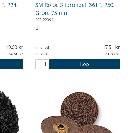
F, P24,
3M Roloc Sliprondell 361F, P50,
Grön, 75mm
123-22394
19.60
17.51
Pris exkl.
24.50
21.89
Pris inkl.
Köp