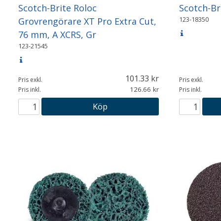
Scotch-Brite Roloc
Scotch-Br
123-18350
Grovrengörare XT Pro Extra Cut,
76 mm, A XCRS, Gr
123-21545
101.33
Pris exkl.
Pris exkl.
126.66
Pris inkl.
Pris inkl.
Köp