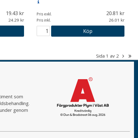
19.43
20.81
Pris exkl.
24.29
26.01
Pris inkl.
Köp
Sida
1
av
2
rtiment som
yddsbehandling.
a kunder genom