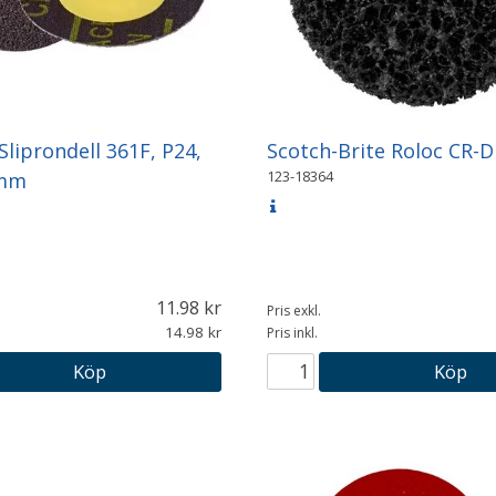
Sliprondell 361F, P24,
Scotch-Brite Roloc CR-
123-18364
0mm
11.98
Pris exkl.
14.98
Pris inkl.
Köp
Köp