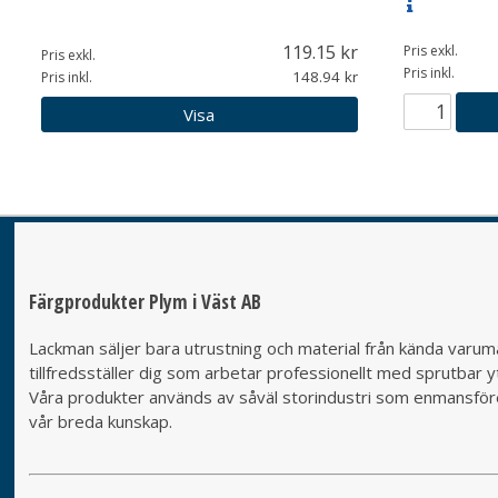
119.15
Pris exkl.
Pris exkl.
Pris inkl.
148.94
Pris inkl.
Visa
Färgprodukter Plym i Väst AB
Lackman säljer bara utrustning och material från kända varumä
tillfredsställer dig som arbetar professionellt med sprutbar yt
Våra produkter används av såväl storindustri som enmansföret
vår breda kunskap.