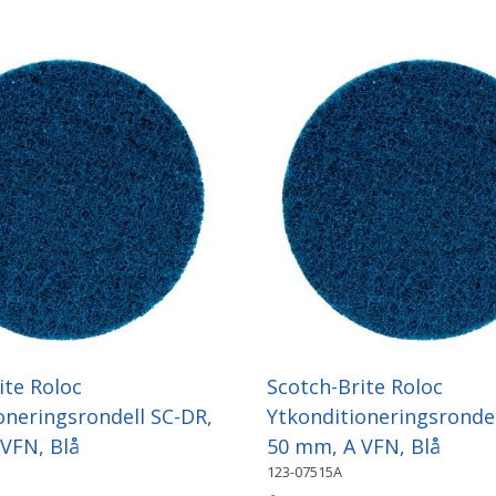
ite Roloc
Scotch-Brite Roloc
oneringsrondell SC-DR,
Ytkonditioneringsrondel
VFN, Blå
50 mm, A VFN, Blå
123-07515A