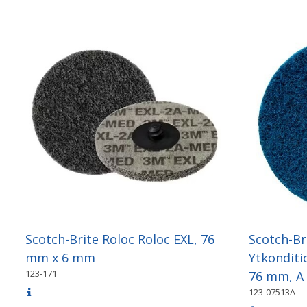
Scotch-Brite Roloc Roloc EXL, 76
Scotch-Br
mm x 6 mm
Ytkonditi
123-171
76 mm, A 
123-07513A