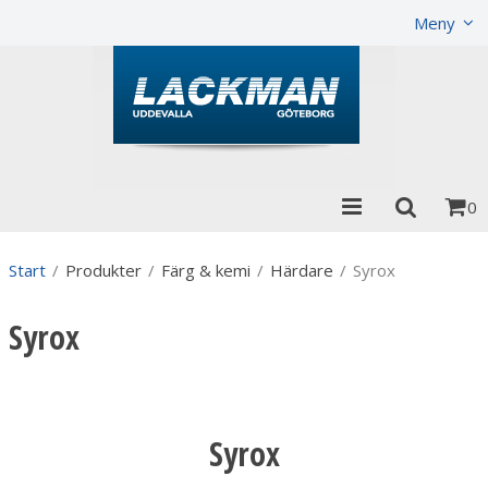
Visa varukorgen
Till kassan
Meny
0
Start
/
Produkter
/
Färg & kemi
/
Härdare
/
Syrox
Syrox
Syrox