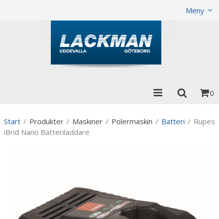
Visa varukorgen
Till kassan
Meny
0
Start
/
Produkter
/
Maskiner
/
Polermaskin
/
Batteri
/
Rupes
iBrid Nano Batteriladdare