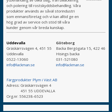
ytbehandling av olika slag, från billackering
och polering till rostskyddsbehandling. Våra
produkter används av såväl storindustri
som enmansföretag och vi kan alltid ge en
hög grad av service och stöd till våra
kunder genom vår breda kunskap.
Uddevalla
Göteborg
Gräskärrsvägen 4, 451 55
Backa Bergögata 15, 422 46
Uddevalla
Hisings backa
0522-13060
031-521080
info@lackman.se
info@lackman.se
Färgprodukter Plym i Väst AB
Adress:
Gräskärrsvägen 4
451 55 UDDEVALLA
Org.nr:
556238-6523