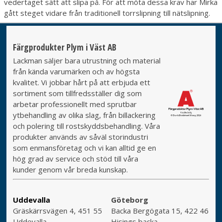
vedertaget sätt att slipa på. För att möta dessa krav har Mirka
gått steget vidare från traditionell torrslipning till nätslipning.
Färgprodukter Plym i Väst AB
Lackman säljer bara utrustning och material
från kända varumärken och av högsta
kvalitet. Vi jobbar hårt på att erbjuda ett
sortiment som tillfredsställer dig som
arbetar professionellt med sprutbar
ytbehandling av olika slag, från billackering
och polering till rostskyddsbehandling. Våra
produkter används av såväl storindustri
som enmansföretag och vi kan alltid ge en
hög grad av service och stöd till våra
kunder genom vår breda kunskap.
Uddevalla
Göteborg
Gräskärrsvägen 4, 451 55
Backa Bergögata 15, 422 46
Uddevalla
Hisings backa