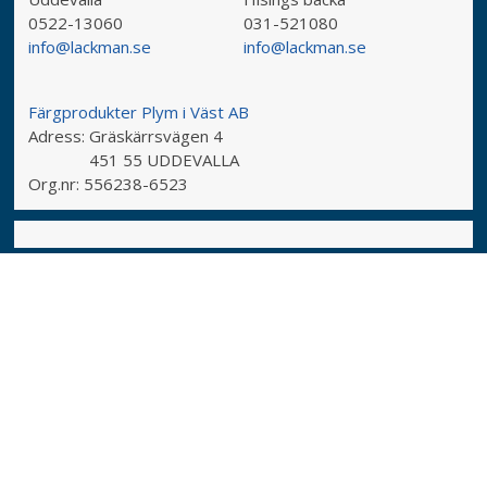
0522-13060
031-521080
info@lackman.se
info@lackman.se
Färgprodukter Plym i Väst AB
Adress:
Gräskärrsvägen 4
451 55 UDDEVALLA
Org.nr:
556238-6523