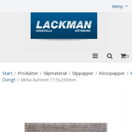
Produkten har lagts i din varukorg
Visa varukorgen
Til
Meny
0
Start
/
Produkter
/
Slipmaterial
/
Slippapper
/
Klosspapper
/
Övrigt
/
Mirka Autonet 115x230mm