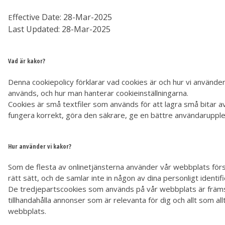
ff
ective Date: 28-Mar-2025
E
Last Updated: 28-Mar-2025
Vad är kakor?
Denna cookiepolicy förklarar vad cookies är och hur vi använder
används, och hur man hanterar cookieinställningarna.
Cookies är små textfiler som används för att lagra små bitar a
fungera korrekt, göra den säkrare, ge en bättre användaruppl
Hur använder vi kakor?
Som de flesta av onlinetjänsterna använder vår webbplats förs
rätt sätt, och de samlar inte in någon av dina personligt identif
De tredjepartscookies som används på vår webbplats är främst t
tillhandahålla annonser som är relevanta för dig och allt som a
webbplats.