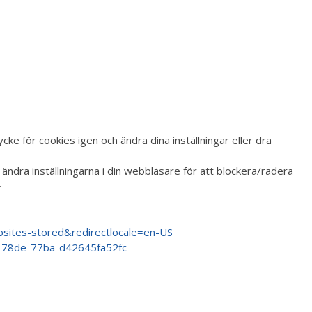
e för cookies igen och ändra dina inställningar eller dra
ndra inställningarna i din webbläsare för att blockera/radera
>
ebsites-stored&redirectlocale=en-US
3- 78de-77ba-d42645fa52fc