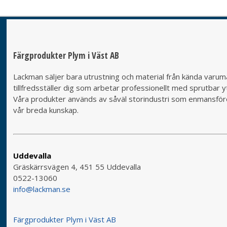
Färgprodukter Plym i Väst AB
Lackman säljer bara utrustning och material från kända varumä
tillfredsställer dig som arbetar professionellt med sprutbar yt
Våra produkter används av såväl storindustri som enmansföret
vår breda kunskap.
Uddevalla
Gräskärrsvägen 4, 451 55 Uddevalla
0522-13060
info@lackman.se
Färgprodukter Plym i Väst AB