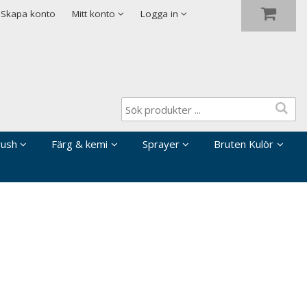
Visa varukorgen
Till kassan
Skapa konto
Mitt konto
Logga in
rush
Färg & kemi
Sprayer
Bruten Kulör