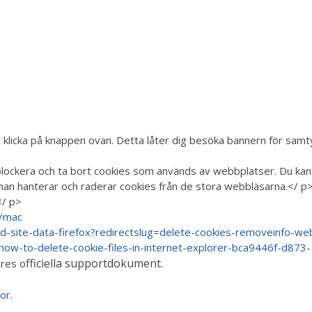
licka på knappen ovan. Detta låter dig besöka bannern för samtyck
lockera och ta bort cookies som används av webbplatser. Du kan ä
man hanterar och raderar cookies från de stora webbläsarna.</ p
</ p>
1/mac
and-site-data-firefox?redirectslug=delete-cookies-removeinfo-w
c/how-to-delete-cookie-files-in-internet-explorer-bca9446f-d87
ffi
ciella supportdokument.
res o
tor
.