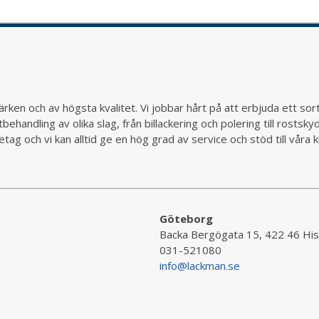
rken och av högsta kvalitet. Vi jobbar hårt på att erbjuda ett so
behandling av olika slag, från billackering och polering till rostsk
ag och vi kan alltid ge en hög grad av service och stöd till vår
Göteborg
Backa Bergögata 15, 422 46 His
031-521080
info@lackman.se