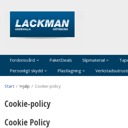
P
Fordonsvård
PaketDeals
Slipmaterial
Tap
Personligt skydd
Plastlagning
Verkstadsutrustn
Start
/
Hjälp
/
Cookie-policy
Cookie-policy
Cookie Policy