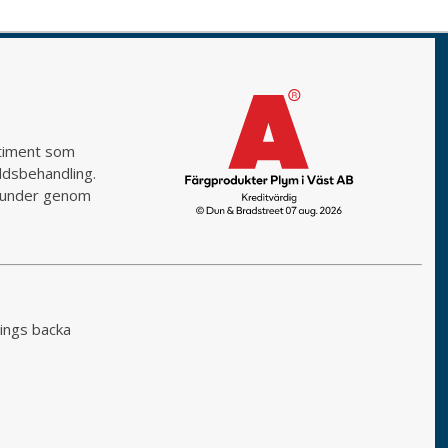
rtiment som
yddsbehandling.
a kunder genom
ings backa