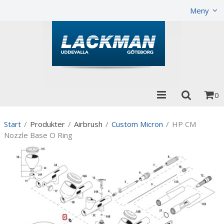
Visa varukorgen
Till kassan
Meny
0
Start
/
Produkter
/
Airbrush
/
Custom Micron
/
HP CM
Nozzle Base O Ring