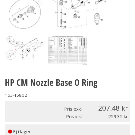
HP CM Nozzle Base O Ring
153-I5802
207.48
Pris exkl.
Pris inkl.
259.35
Ej i lager